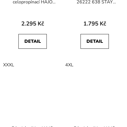
celopropínací HAJO
26222 638 STAY
27226 609 STAY
FRESH
FRESH
2.295 Kč
1.795 Kč
DETAIL
DETAIL
XXXL
4XL