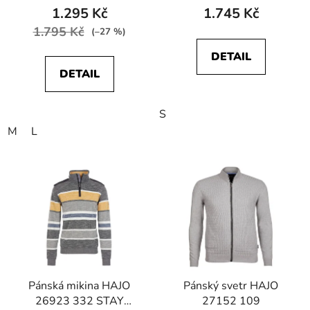
1.295 Kč
1.745 Kč
1.795 Kč
(–27 %)
DETAIL
DETAIL
S
M
L
Pánská mikina HAJO
Pánský svetr HAJO
26923 332 STAY
27152 109