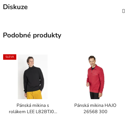
Diskuze
Podobné produkty
SLEVA
Pánská mikina s
Pánská mikina HAJO
rolákem LEE L82BTJ01
26568 300
HIGHNECK SWS Black