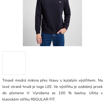
hvězdiček.
Tmavě modrá mikina přes hlavu s kulatým výstřihem. Na
levé straně hrudi je logo LEE. Ve výstřihu je ozdobný prvek
do písmene V. Vyrobena ze 100 % bavlny. Ušita v
klasickém střihu REGULAR FIT.