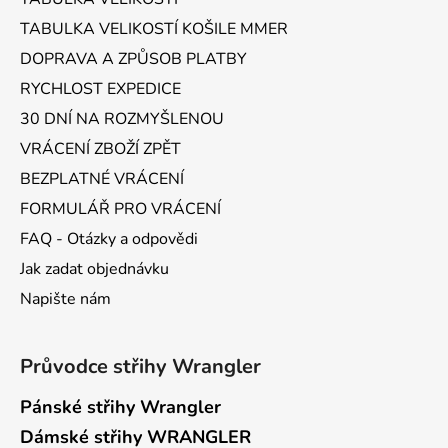
t
TABULKA VELIKOSTÍ KOŠILE MMER
í
DOPRAVA A ZPŮSOB PLATBY
RYCHLOST EXPEDICE
30 DNÍ NA ROZMYŠLENOU
VRÁCENÍ ZBOŽÍ ZPĚT
BEZPLATNÉ VRÁCENÍ
FORMULÁŘ PRO VRÁCENÍ
FAQ - Otázky a odpovědi
Jak zadat objednávku
Napište nám
Průvodce střihy Wrangler
Pánské střihy Wrangler
Dámské střihy WRANGLER