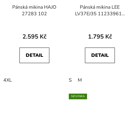
Pánská mikina HAJO
Pánská mikina LEE
27283 102
LV37EJ35 112339611
LOGO SWS Navy
2.595 Kč
1.795 Kč
DETAIL
DETAIL
4XL
S
M
NOVINKA