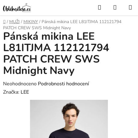
Přejít
Hledat
NÁKUP
na
KOŠÍK
obsah
Domů
/
MUŽI
/
MIKINY
/
Pánská mikina LEE L81ITJMA 112121794
PATCH CREW SWS Midnight Navy
Pánská mikina LEE
L81ITJMA 112121794
PATCH CREW SWS
Midnight Navy
Průměrné
Neohodnoceno
Podrobnosti hodnocení
hodnocení
Značka:
LEE
produktu
je
0,0
z
5