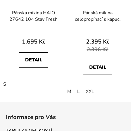
Pánská mikina HAJO
Pánská mikina
27642 104 Stay Fresh
celopropínací s kapucí
HAJO 27811 617 Stay
Fresh
1.695 Kč
2.395 Kč
2.396 Kč
DETAIL
DETAIL
S
M
L
XXL
Z
á
Informace pro Vás
p
a
TABULKA VELIKOSTÍ