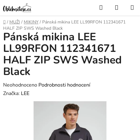
Přejít
Hledat
NÁKUP
na
KOŠÍK
obsah
Domů
/
MUŽI
/
MIKINY
/
Pánská mikina LEE LL99RFON 112341671
HALF ZIP SWS Washed Black
Pánská mikina LEE
LL99RFON 112341671
HALF ZIP SWS Washed
Black
Průměrné
Neohodnoceno
Podrobnosti hodnocení
hodnocení
Značka:
LEE
produktu
je
0,0
z
5