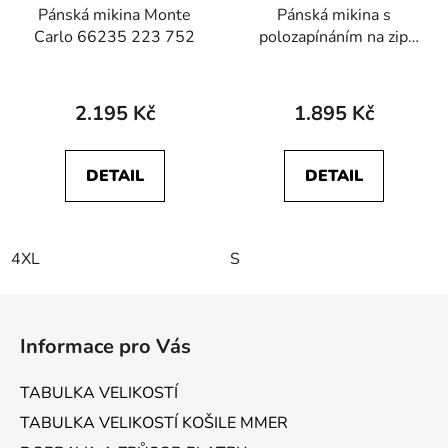
Pánská mikina Monte
Pánská mikina s
Carlo 66235 223 752
polozapínáním na zip
HAJO 27656 612 Stay
Fresh
2.195 Kč
1.895 Kč
DETAIL
DETAIL
4XL
S
Z
á
Informace pro Vás
p
a
TABULKA VELIKOSTÍ
t
TABULKA VELIKOSTÍ KOŠILE MMER
í