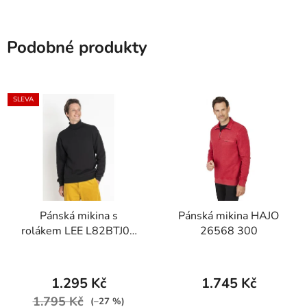
Podobné produkty
SLEVA
Pánská mikina s
Pánská mikina HAJO
rolákem LEE L82BTJ01
26568 300
HIGHNECK SWS Black
1.295 Kč
1.745 Kč
1.795 Kč
(–27 %)