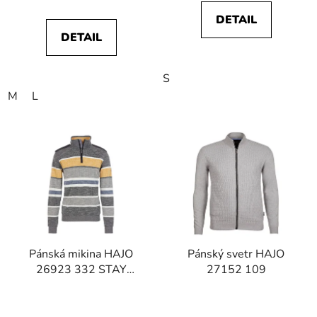
DETAIL
DETAIL
S
M
L
Pánská mikina HAJO
Pánský svetr HAJO
26923 332 STAY
27152 109
FRESH