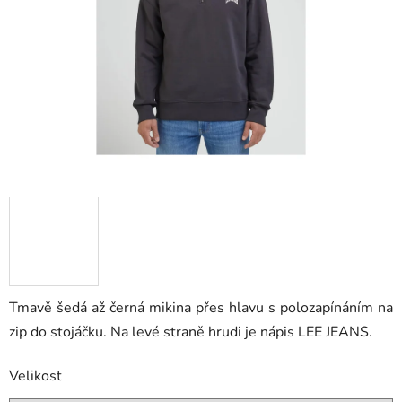
hvězdiček.
Tmavě šedá až černá mikina přes hlavu s polozapínáním na
zip do stojáčku. Na levé straně hrudi je nápis LEE JEANS.
Velikost