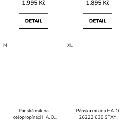
1.995 Kč
1.895 Kč
DETAIL
DETAIL
M
XL
Pánská mikina
Pánská mikina HAJO
celopropínací HAJO
26222 638 STAY
27226 609 STAY
FRESH
FRESH