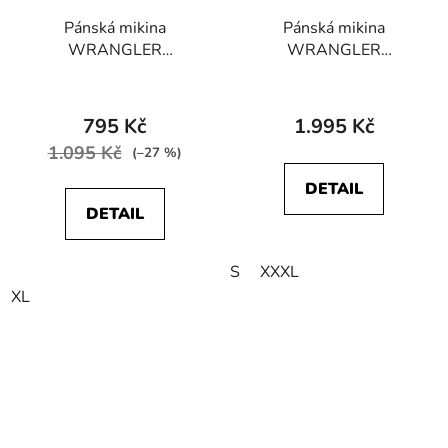
Pánská mikina
Pánská mikina
WRANGLER
WRANGLER
WA6PVO100 All
W6MSI4H44
Terrain Gear Technical
112341213 LOGO
Fleece Jacket in Black
CREW SWEAT Potting
795 Kč
1.995 Kč
Soil
1.095 Kč
(–27 %)
DETAIL
DETAIL
S
XXXL
XL