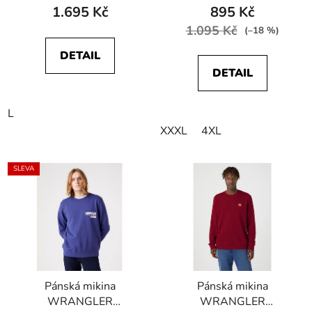
Dark Navy
Cabernet
1.695 Kč
895 Kč
1.095 Kč
(–18 %)
DETAIL
DETAIL
L
XXXL
4XL
SLEVA
Pánská mikina
Pánská mikina
WRANGLER
WRANGLER