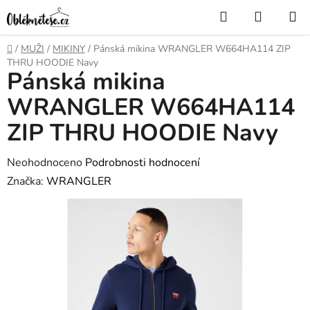
Přejít
Hledat
NÁKUP
na
KOŠÍK
obsah
Domů
/
MUŽI
/
MIKINY
/
Pánská mikina WRANGLER W664HA114 ZIP
THRU HOODIE Navy
Pánská mikina
WRANGLER W664HA114
ZIP THRU HOODIE Navy
Průměrné
Neohodnoceno
Podrobnosti hodnocení
hodnocení
Značka:
WRANGLER
produktu
je
0,0
z
5
hvězdiček.