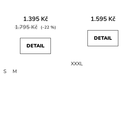
W667ILB51 SLOGAN
W661HAXRO SIGN
CREW Blue Ribbon
OFF CREW Rhubarb
Red
1.395 Kč
1.595 Kč
1.795 Kč
(–22 %)
DETAIL
DETAIL
XXXL
S
M