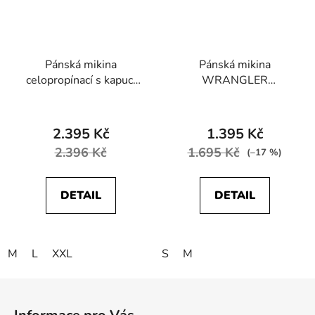
Pánská mikina
Pánská mikina
celopropínací s kapucí
WRANGLER
HAJO 27811 617 Stay
W6MSI4G63
Fresh
112341212 LOGO
CREW SWEAT Green
2.395 Kč
1.395 Kč
Milieu
2.396 Kč
1.695 Kč
(–17 %)
DETAIL
DETAIL
M
L
XXL
S
M
Z
á