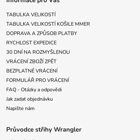
Informace pro Vás
p
a
TABULKA VELIKOSTÍ
t
TABULKA VELIKOSTÍ KOŠILE MMER
í
DOPRAVA A ZPŮSOB PLATBY
RYCHLOST EXPEDICE
30 DNÍ NA ROZMYŠLENOU
VRÁCENÍ ZBOŽÍ ZPĚT
BEZPLATNÉ VRÁCENÍ
FORMULÁŘ PRO VRÁCENÍ
FAQ - Otázky a odpovědi
Jak zadat objednávku
Napište nám
Průvodce střihy Wrangler