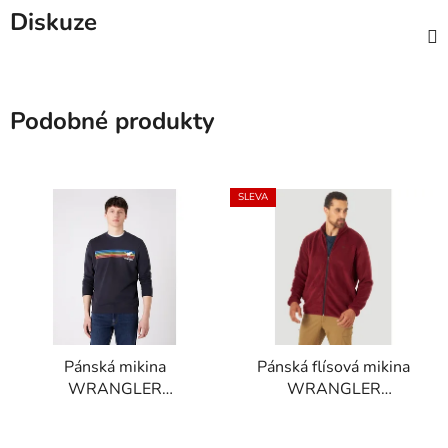
Diskuze
Podobné produkty
SLEVA
Pánská mikina
Pánská flísová mikina
WRANGLER
WRANGLER
W6D0HYXAE
WA6DHCR14 ADAMS
EXPLORER SWEAT
FLEECE FULL ZIP