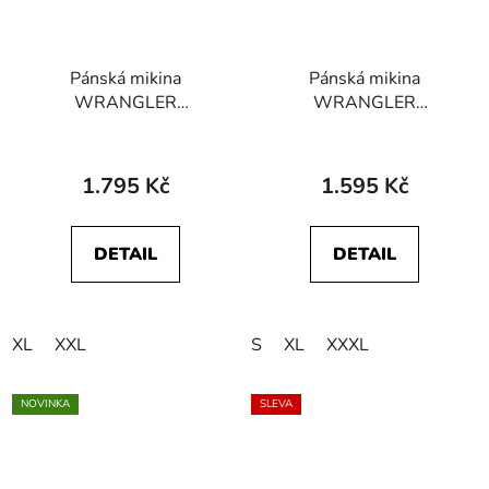
Pánská mikina
Pánská mikina
WRANGLER
WRANGLER
W6MSI4G03
W661I333B
112341210 LOGO
112341203 SIGN OFF
CREW SWEAT Deep
CREW Storm Blue
1.795 Kč
1.595 Kč
Teal Green
DETAIL
DETAIL
XL
XXL
S
XL
XXXL
NOVINKA
SLEVA