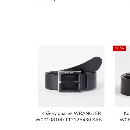
SLEVA
Kožený opasek WRANGLER
Ko
W00108100 112125430 KABEL
W0E
BUCKLE BELT Black