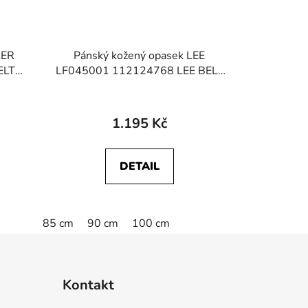
LER
Pánský kožený opasek LEE
ELT
LF045001 112124768 LEE BELT
Black
1.195 Kč
DETAIL
85 cm
90 cm
100 cm
Kontakt