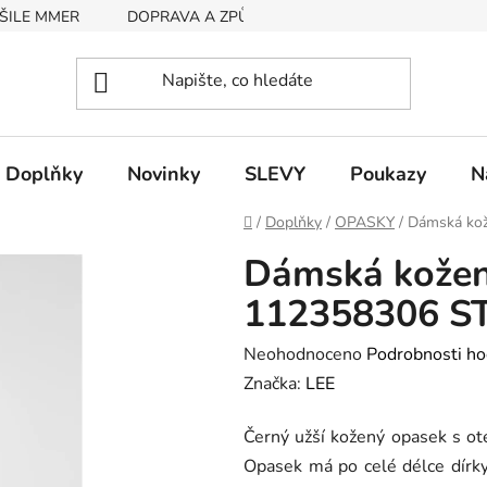
ŠILE MMER
DOPRAVA A ZPŮSOB PLATBY
RYCHLOST EX
Doplňky
Novinky
SLEVY
Poukazy
N
Domů
/
Doplňky
/
OPASKY
/
Dámská ko
Dámská kožen
112358306 S
Průměrné
Neohodnoceno
Podrobnosti ho
hodnocení
Značka:
LEE
produktu
Černý užší kožený opasek s ot
je
Opasek má po celé délce dírky,
0,0