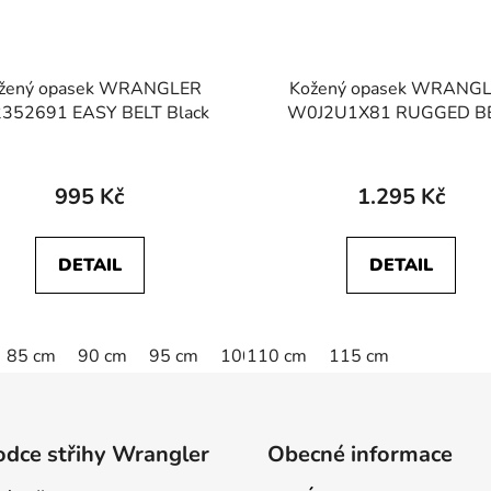
žený opasek WRANGLER
Kožený opasek WRANG
352691 EASY BELT Black
W0J2U1X81 RUGGED B
Cognac
995 Kč
1.295 Kč
DETAIL
DETAIL
85 cm
90 cm
95 cm
100 cm
110 cm
105 cm
115 cm
110 cm
dce střihy Wrangler
Obecné informace