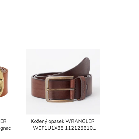
LER
Kožený opasek WRANGLER
gnac
W0F1U1X85 112125610
STRUCTURED BELT BROWN