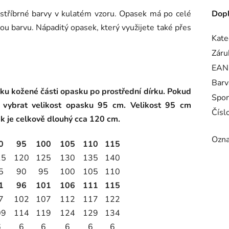
stříbrné barvy v kulatém vzoru. Opasek má po celé
Dopl
rnou barvu. Nápaditý opasek, který využijete také přes
Kate
Záru
EAN
Barv
lku kožené části opasku po prostřední dírku. Pokud
Spo
 vybrat velikost opasku 95 cm. Velikost 95 cm
Číslo
 je celkově dlouhý cca 120 cm.
Ozna
0
95
100
105
110
115
15
120
125
130
135
140
5
90
95
100
105
110
1
96
101
106
111
115
7
102
107
112
117
122
09
114
119
124
129
134
6
6
6
6
6
6