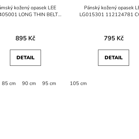
mský kožený opasek LEE
Pánský kožený opasek L
405001 LONG THIN BELT
LG015301 112124781 C
Black
BELT Black
895 Kč
795 Kč
DETAIL
DETAIL
85 cm
90 cm
95 cm
105 cm