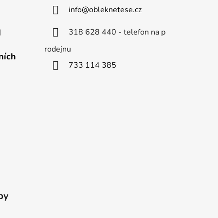
info
@
obleknetese.cz
318 628 440 - telefon na p
d
rodejnu
ních
733 114 385
by