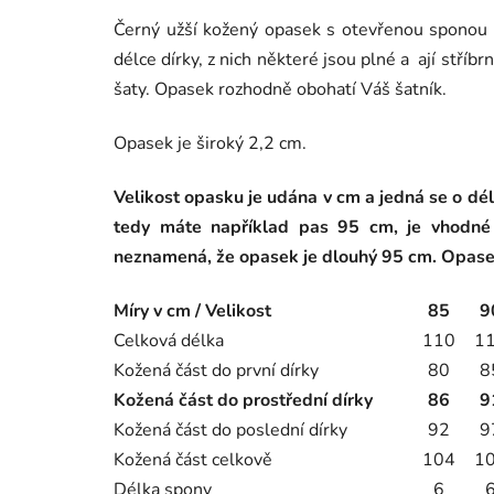
Černý užší kožený opasek s otevřenou sponou 
délce dírky, z nich některé jsou plné a ají stříb
šaty. Opasek rozhodně obohatí Váš šatník.
Opasek je široký 2,2 cm.
Velikost opasku je udána v cm a jedná se o dé
tedy máte například pas 95 cm, je vhodné
neznamená, že opasek je dlouhý 95 cm. Opasek
Míry v cm / Velikost
85
9
Celková délka
110
1
Kožená část do první dírky
80
8
Kožená část do prostřední dírky
86
9
Kožená část do poslední dírky
92
9
Kožená část celkově
104
1
Délka spony
6