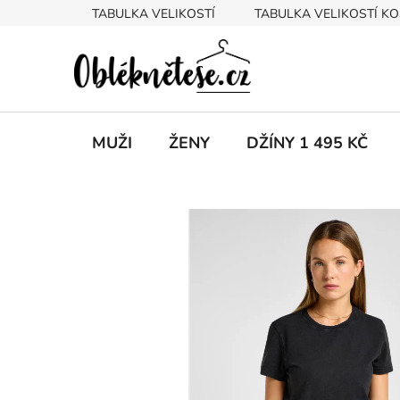
Přejít
TABULKA VELIKOSTÍ
TABULKA VELIKOSTÍ KO
na
obsah
MUŽI
ŽENY
DŽÍNY 1 495 KČ