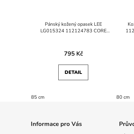
Pánský kožený opasek LEE
Ko
LG015324 112124783 CORE
112
BELT Brown
795 Kč
DETAIL
85 cm
80 cm
Z
á
Informace pro Vás
Průvo
p