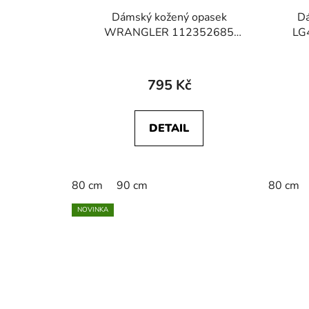
Dámský kožený opasek
Dá
WRANGLER 112352685
LG
BRAIDED BELT Cognac
795 Kč
DETAIL
80 cm
90 cm
80 cm
NOVINKA