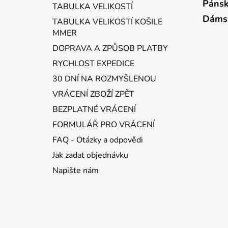
a
Pánsk
TABULKA VELIKOSTÍ
t
Dáms
TABULKA VELIKOSTÍ KOŠILE
í
MMER
DOPRAVA A ZPŮSOB PLATBY
RYCHLOST EXPEDICE
30 DNÍ NA ROZMYŠLENOU
VRÁCENÍ ZBOŽÍ ZPĚT
BEZPLATNÉ VRÁCENÍ
FORMULÁŘ PRO VRÁCENÍ
FAQ - Otázky a odpovědi
Jak zadat objednávku
Napište nám