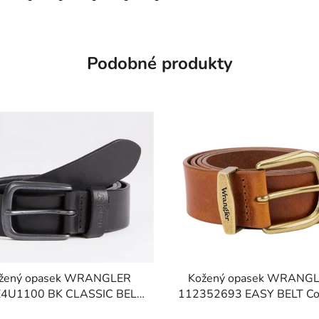
Podobné produkty
žený opasek WRANGLER
Kožený opasek WRANG
4U1100 BK CLASSIC BELT
112352693 EASY BELT Co
Black