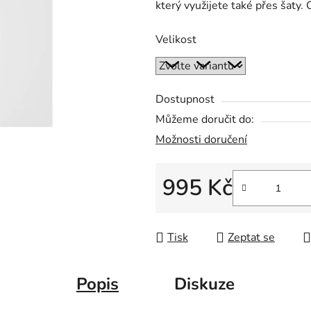
který využijete také přes šaty.
z
5
Velikost
hvězdiček.
Dostupnost
Můžeme doručit do:
Možnosti doručení
995 Kč
Měrná cena:
Tisk
Zeptat se
Popis
Diskuze