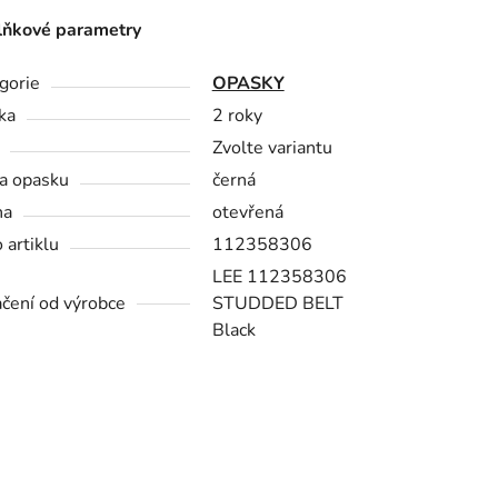
ňkové parametry
gorie
OPASKY
ka
2 roky
Zvolte variantu
a opasku
černá
na
otevřená
 artiklu
112358306
LEE 112358306
čení od výrobce
STUDDED BELT
Black