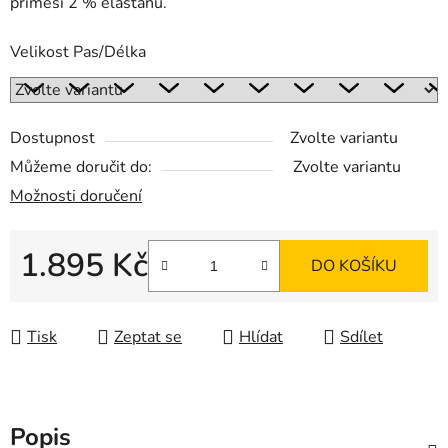
příměsí 2 % elastanu.
Velikost Pas/Délka
Dostupnost
Zvolte variantu
Můžeme doručit do:
Zvolte variantu
Možnosti doručení
1.895 Kč
DO KOŠÍKU
Měrná cena:
Tisk
Zeptat se
Hlídat
Sdílet
Popis