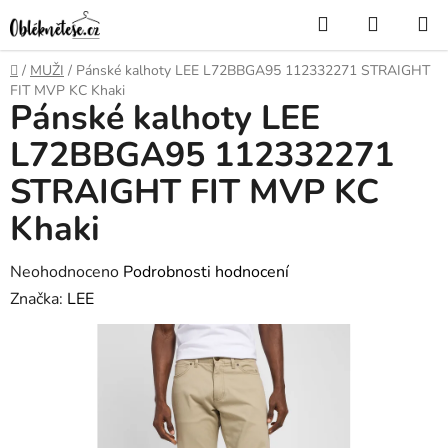
Přejít
Hledat
NÁKUP
na
KOŠÍK
obsah
Domů
/
MUŽI
/
Pánské kalhoty LEE L72BBGA95 112332271 STRAIGHT
FIT MVP KC Khaki
Pánské kalhoty LEE
L72BBGA95 112332271
STRAIGHT FIT MVP KC
Khaki
Průměrné
Neohodnoceno
Podrobnosti hodnocení
hodnocení
Značka:
LEE
produktu
je
0,0
z
5