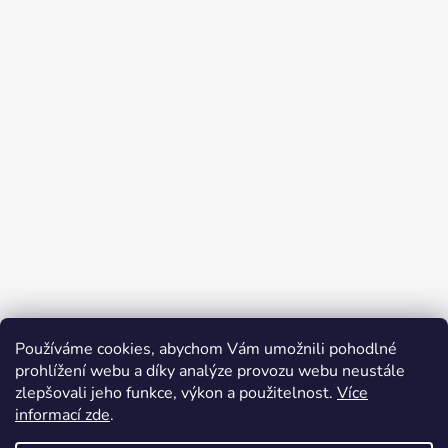
Používáme cookies, abychom Vám umožnili pohodlné
Přijímáme online platby
prohlížení webu a díky analýze provozu webu neustále
zlepšovali jeho funkce, výkon a použitelnost.
Více
informací zde
.