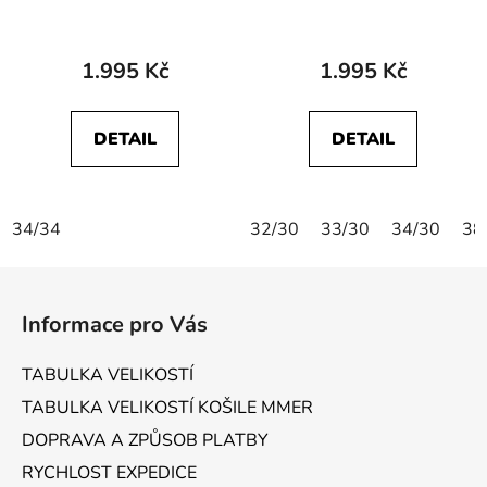
MVP Static Gray
MVP Rivet Navy
1.995 Kč
1.995 Kč
DETAIL
DETAIL
34/34
32/30
33/30
34/30
38
Z
á
Informace pro Vás
p
a
TABULKA VELIKOSTÍ
t
TABULKA VELIKOSTÍ KOŠILE MMER
í
DOPRAVA A ZPŮSOB PLATBY
RYCHLOST EXPEDICE