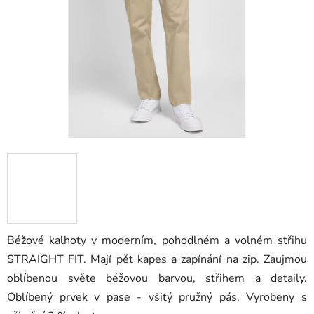
hvězdiček.
Béžové kalhoty v moderním, pohodlném a volném střihu
STRAIGHT FIT. Mají pět kapes a zapínání na zip. Zaujmou
oblíbenou světe béžovou barvou, střihem a detaily.
Oblíbený prvek v pase - všitý pružný pás. Vyrobeny s