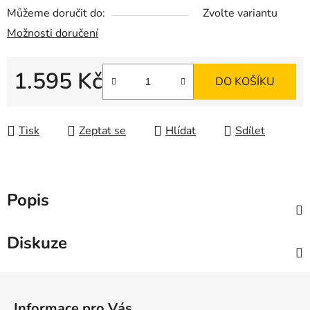
Můžeme doručit do:
Zvolte variantu
Možnosti doručení
1.595 Kč
DO KOŠÍKU
Měrná cena:
Tisk
Zeptat se
Hlídat
Sdílet
Popis
Diskuze
Z
á
Informace pro Vás