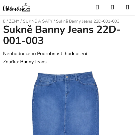
Přejít
Hledat
NÁKUP
na
KOŠÍK
obsah
Domů
/
ŽENY
/
SUKNĚ A ŠATY
/
Sukně Banny Jeans 22D-001-003
Sukně Banny Jeans 22D-
001-003
Průměrné
Neohodnoceno
Podrobnosti hodnocení
hodnocení
Značka:
Banny Jeans
produktu
je
0,0
z
5
hvězdiček.