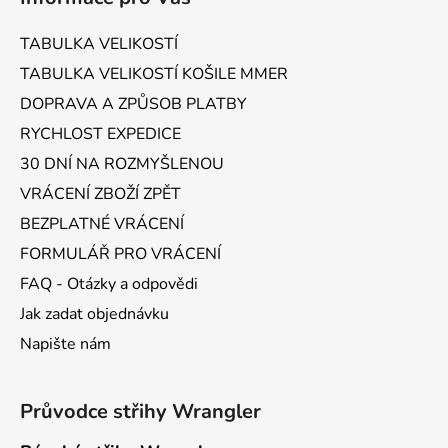
p
a
TABULKA VELIKOSTÍ
t
TABULKA VELIKOSTÍ KOŠILE MMER
í
DOPRAVA A ZPŮSOB PLATBY
RYCHLOST EXPEDICE
30 DNÍ NA ROZMYŠLENOU
VRÁCENÍ ZBOŽÍ ZPĚT
BEZPLATNÉ VRÁCENÍ
FORMULÁŘ PRO VRÁCENÍ
FAQ - Otázky a odpovědi
Jak zadat objednávku
Napište nám
Průvodce střihy Wrangler