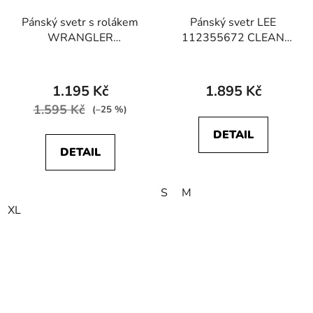
Pánský svetr s rolákem
Pánský svetr LEE
WRANGLER
112355672 CLEAN
W8D42PH45
RAGLAN CREW
112343114 ROLL
SWEATER Sweet
NECK KNIT Dahlia
Maple
1.195 Kč
1.895 Kč
1.595 Kč
(–25 %)
DETAIL
DETAIL
S
M
XL