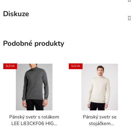
Diskuze
Podobné produkty
SLEVA
SLEVA
Pánský svetr s rolákem
Pánský svetr se
LEE L83CKF06 HIGH
stojáčkem
NECK KNIT Dark Grey
W8D12PC17