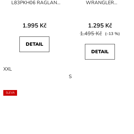
L83PKH06 RAGLAN
WRANGLER
CREW KNIT Dark Grey
W8D42PM24
Mele
112343113 ROLL
NECK KNIT Lead Grey
1.995 Kč
1.295 Kč
1.495 Kč
(–13 %)
DETAIL
DETAIL
XXL
S
SLEVA