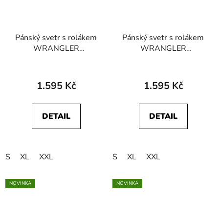
Pánský svetr s rolákem
Pánský svetr s rolákem
WRANGLER
WRANGLER
112357293
112356772
TURTLENECK Monks
TURTLENECK Black
Robe
1.595 Kč
1.595 Kč
DETAIL
DETAIL
S
XL
XXL
S
XL
XXL
NOVINKA
NOVINKA