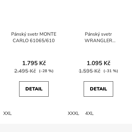
Pánský svetr MONTE
Pánský svetr
CARLO 61065/610
WRANGLER
W8A0PDX47 CREW
KNIT Red
1.795 Kč
1.095 Kč
2.495 Kč
1.595 Kč
(–28 %)
(–31 %)
DETAIL
DETAIL
XXL
XXXL
4XL
Z