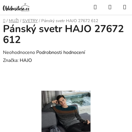
Přejít
Hledat
NÁKUP
na
KOŠÍK
obsah
Domů
/
MUŽI
/
SVETRY
/
Pánský svetr HAJO 27672 612
Pánský svetr HAJO 27672
612
Průměrné
Neohodnoceno
Podrobnosti hodnocení
hodnocení
Značka:
HAJO
produktu
je
0,0
z
5
hvězdiček.