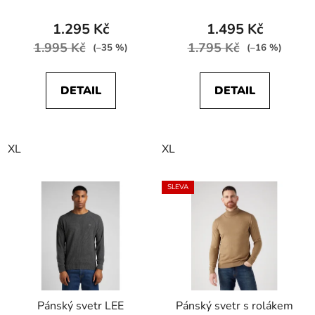
Mele
WRANGLER
SEASONAL KNIT Oat
1.295 Kč
1.495 Kč
Mele
1.995 Kč
1.795 Kč
(–35 %)
(–16 %)
DETAIL
DETAIL
XL
XL
SLEVA
Pánský svetr LEE
Pánský svetr s rolákem