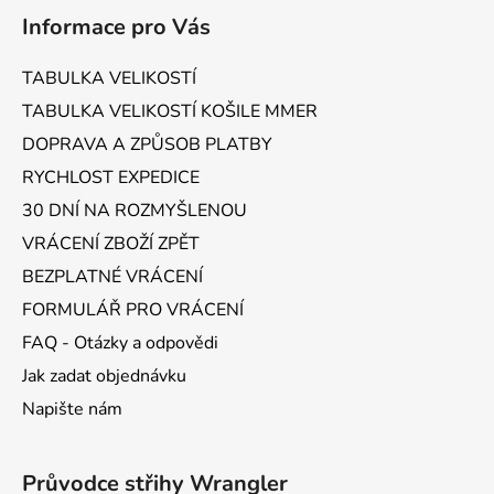
á
Informace pro Vás
p
a
TABULKA VELIKOSTÍ
t
TABULKA VELIKOSTÍ KOŠILE MMER
í
DOPRAVA A ZPŮSOB PLATBY
RYCHLOST EXPEDICE
30 DNÍ NA ROZMYŠLENOU
VRÁCENÍ ZBOŽÍ ZPĚT
BEZPLATNÉ VRÁCENÍ
FORMULÁŘ PRO VRÁCENÍ
FAQ - Otázky a odpovědi
Jak zadat objednávku
Napište nám
Průvodce střihy Wrangler