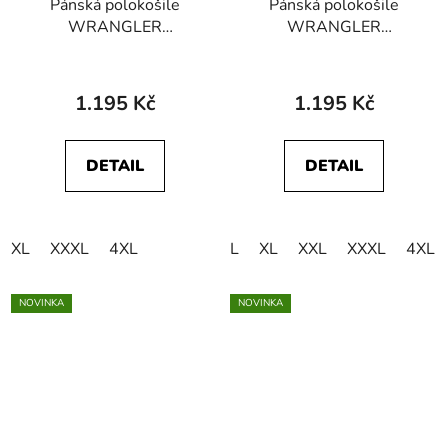
Pánská polokošile
Pánská polokošile
WRANGLER
WRANGLER
112371510 STRIPE
112378537 STRIPE
POLO SHIRT Aloe
POLO SHIRT Navy
1.195 Kč
1.195 Kč
DETAIL
DETAIL
XL
XXXL
4XL
L
XL
XXL
XXXL
4XL
NOVINKA
NOVINKA