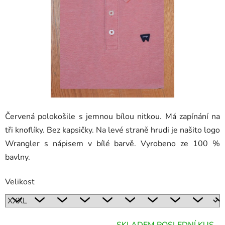
hvězdiček.
Červená polokošile s jemnou bílou nitkou. Má zapínání na
tři knoflíky. Bez kapsičky. Na levé straně hrudi je našito logo
Wrangler s nápisem v bílé barvě. Vyrobeno ze 100 %
bavlny.
Velikost