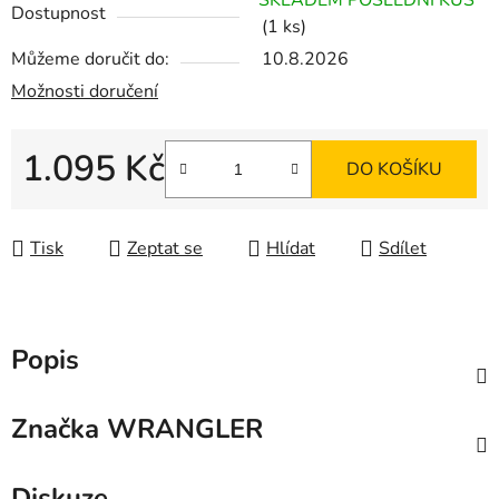
SKLADEM POSLEDNÍ KUS
Dostupnost
(1 ks)
Můžeme doručit do:
10.8.2026
Možnosti doručení
1.095 Kč
DO KOŠÍKU
Měrná cena:
Tisk
Zeptat se
Hlídat
Sdílet
Popis
Značka
WRANGLER
Diskuze