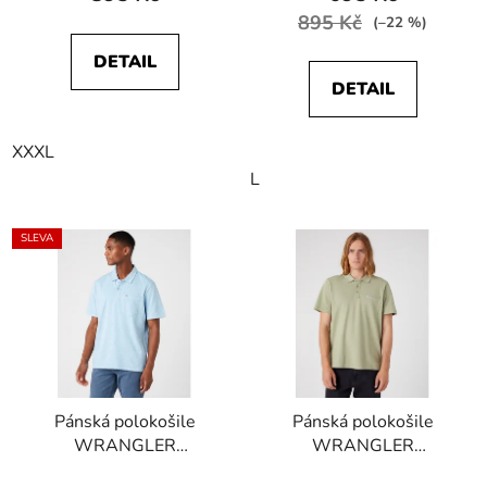
895 Kč
(–22 %)
DETAIL
DETAIL
XXXL
L
SLEVA
Pánská polokošile
Pánská polokošile
WRANGLER
WRANGLER
W7H5EIXVT OVERDYE
W7BJK4G15 POLO