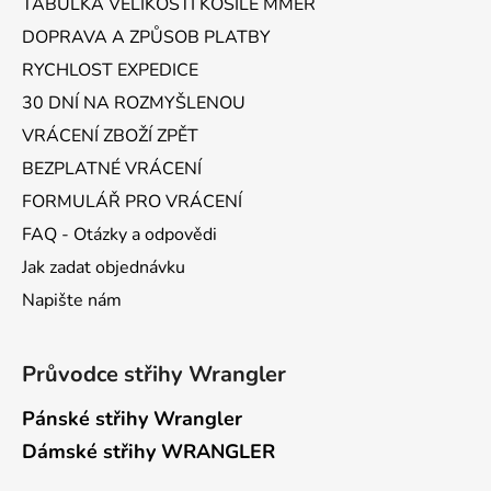
TABULKA VELIKOSTÍ KOŠILE MMER
í
DOPRAVA A ZPŮSOB PLATBY
RYCHLOST EXPEDICE
30 DNÍ NA ROZMYŠLENOU
VRÁCENÍ ZBOŽÍ ZPĚT
BEZPLATNÉ VRÁCENÍ
FORMULÁŘ PRO VRÁCENÍ
FAQ - Otázky a odpovědi
Jak zadat objednávku
Napište nám
Průvodce střihy Wrangler
Pánské střihy Wrangler
Dámské střihy WRANGLER