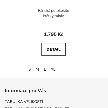
Pánská polokošile
krátký rukáv
WRANGLER
112378538 SS POLO
SWEATER Egret
1.795 Kč
DETAIL
S
M
L
XL
Z
á
Informace pro Vás
p
a
TABULKA VELIKOSTÍ
t