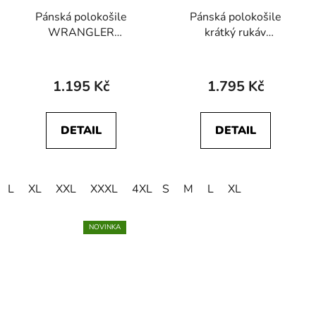
Pánská polokošile
Pánská polokošile
WRANGLER
krátký rukáv
112378958 STRIPE
WRANGLER
POLO SHIRT Worn
112378539 SS POLO
White
SWEATER Black
1.195 Kč
1.795 Kč
DETAIL
DETAIL
L
XL
XXL
XXXL
4XL
S
M
L
XL
NOVINKA