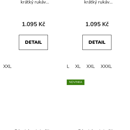
krátký rukáv
krátký rukáv
WRANGLER
WRANGLER
112350413 RUGBY
112362688 Silver Pink
POLO SHIRT Vintage
1.095 Kč
1.095 Kč
White
DETAIL
DETAIL
XXL
L
XL
XXL
XXXL
NOVINKA