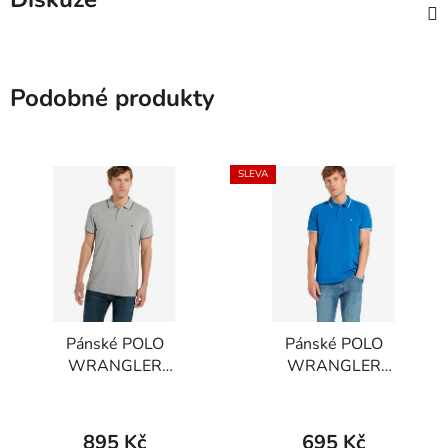
Podobné produkty
SLEVA
Pánské POLO
Pánské POLO
WRANGLER
WRANGLER
W7C10K437
W7C10K486
REGULAR FIT Mid Grey
REGULAR FIT Turkish
Mel
Sea
895 Kč
695 Kč