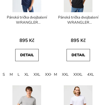
Pánská trička dvojbalení
Pánská trička dvojbalení
WRANGLER
WRANGLER
W7BZFQE12
W7G9DH100
112334265 2 PACK
112321452 2 PACK
SIGN OFF TEE True
TEE Black
895 Kč
895 Kč
Navy
DETAIL
DETAIL
S
M
L
XL
XXL
XXXL
M
XXL
XXXL
4XL