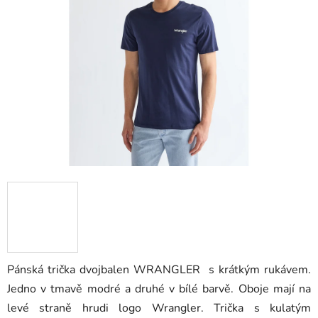
5
hvězdiček.
Pánská trička dvojbalen WRANGLER s krátkým rukávem.
Jedno v tmavě modré a druhé v bílé barvě. Oboje mají na
levé straně hrudi logo Wrangler. Trička s kulatým