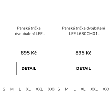
Pánská trička
Pánská trička dvojbalení
dvoubalení LEE
LEE L680CM01
L680CMLD
112117012 TWIN
112117021 TWIN
PACK CREW Black
PACK CREW Greymele
895 Kč
895 Kč
Navy
DETAIL
DETAIL
S
M
L
XL
XXL
XXXL
S
4XL
M
L
5XL
XL
XXL
XXX