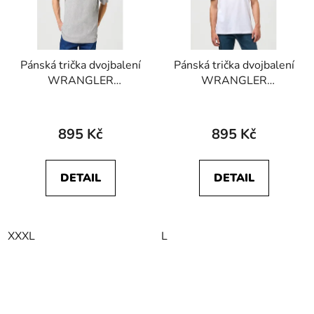
Pánská trička dvojbalení
Pánská trička dvojbalení
WRANGLER
WRANGLER
W7G9DHX37
W7G9DH989
112321465 2 PACK
112321454 2 PACK
TEE Mid Grey Mele
TEE White
895 Kč
895 Kč
DETAIL
DETAIL
XXXL
L