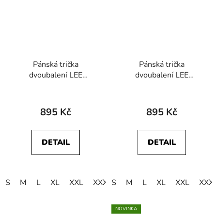
Pánská trička
Pánská trička
dvoubalení LEE
dvoubalení LEE
L680CM12
L680CMKW
112117015 TWIN
112117018 TWIN
PACK CREW White
PACK CREW Black
895 Kč
895 Kč
White
DETAIL
DETAIL
S
M
L
XL
XXL
XXXL
S
4XL
M
L
5XL
XL
XXL
XXX
NOVINKA