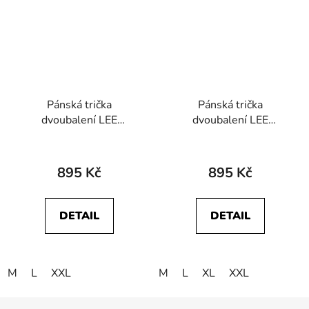
Pánská trička
Pánská trička
dvoubalení LEE
dvoubalení LEE
L62ECMKW
112372361 TWIN
112145317 TWIN
PACK CREW Jade
PACK V NECK Black
Forest Mood Indigo
895 Kč
895 Kč
White
DETAIL
DETAIL
M
L
XXL
M
L
XL
XXL
Z