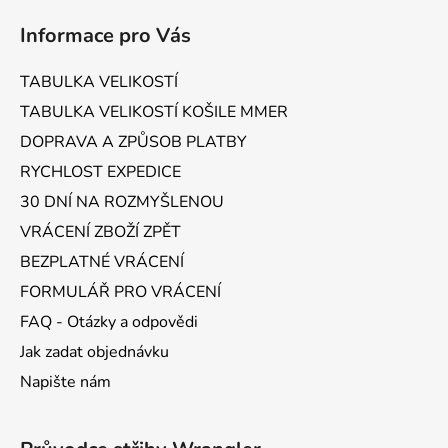
á
Informace pro Vás
p
a
TABULKA VELIKOSTÍ
t
TABULKA VELIKOSTÍ KOŠILE MMER
í
DOPRAVA A ZPŮSOB PLATBY
RYCHLOST EXPEDICE
30 DNÍ NA ROZMYŠLENOU
VRÁCENÍ ZBOŽÍ ZPĚT
BEZPLATNÉ VRÁCENÍ
FORMULÁŘ PRO VRÁCENÍ
FAQ - Otázky a odpovědi
Jak zadat objednávku
Napište nám