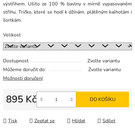
výstřihem. Ušito ze 100 % bavlny v mírně vypasovaném
střihu. Tričko, které se hodí k džínám, plátěným kalhotám i
šortkám.
Velikost
Dostupnost
Zvolte variantu
Můžeme doručit do:
Zvolte variantu
Možnosti doručení
895 Kč
DO KOŠÍKU
Měrná cena:
Tisk
Zeptat se
Hlídat
Sdílet