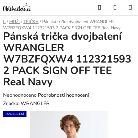
Přejít
Hledat
NÁKUP
na
KOŠÍK
obsah
Domů
/
MUŽI
/
TRIČKA
/
Pánská trička dvojbalení WRANGLER
W7BZFQXW4 112321593 2 PACK SIGN OFF TEE Real Navy
Pánská trička dvojbalení
WRANGLER
W7BZFQXW4 112321593
2 PACK SIGN OFF TEE
Real Navy
Průměrné
Neohodnoceno
Podrobnosti hodnocení
hodnocení
Značka:
WRANGLER
produktu
DVOJBALENÍ
je
0,0
z