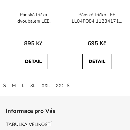
Pánská trička
Pánské tričko LEE
dvoubalení LEE
LL04FQ84 112341710
L680CMLD
MEDIUM WOBBLY LEE
112117021 TWIN
TEE Tumbleweed
PACK CREW Greymele
895 Kč
695 Kč
Navy
DETAIL
DETAIL
S
M
L
XL
XXL
XXXL
S
4XL
5XL
Z
á
Informace pro Vás
p
a
TABULKA VELIKOSTÍ
t