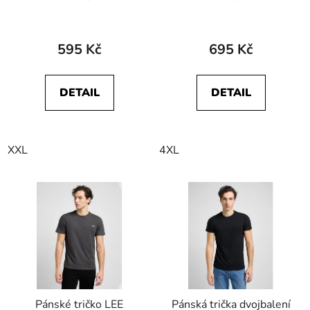
W7C07D304 Melon
W7C07D335 SS SIGN
Orange
OFF TEE Navy
595 Kč
695 Kč
DETAIL
DETAIL
XXL
4XL
Pánské tričko LEE
Pánská trička dvojbalení