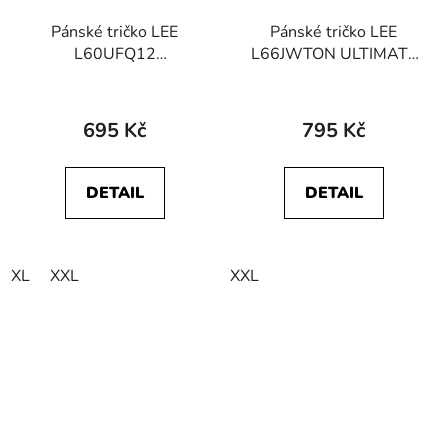
Pánské tričko LEE
Pánské tričko LEE
L60UFQ12
L66JWTON ULTIMATE
112113578 SS PATCH
POCKET TEE Washed
LOGO TEE White
Black
695 Kč
795 Kč
DETAIL
DETAIL
XL
XXL
XXL