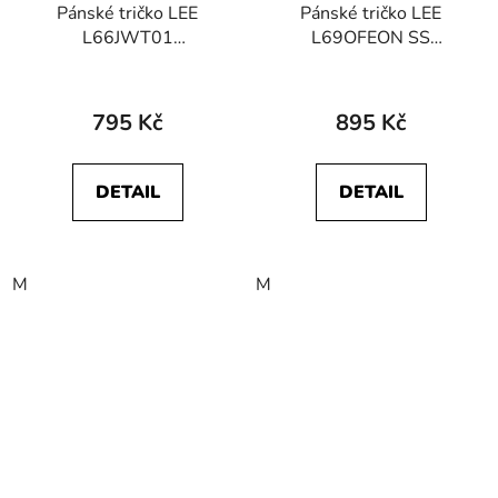
Pánské tričko LEE
Pánské tričko LEE
L66JWT01
L69OFEON SS
112321775 ULTIMATE
APPLIQUE TEE Washed
POCKET TEE Black
Black
795 Kč
895 Kč
DETAIL
DETAIL
M
M