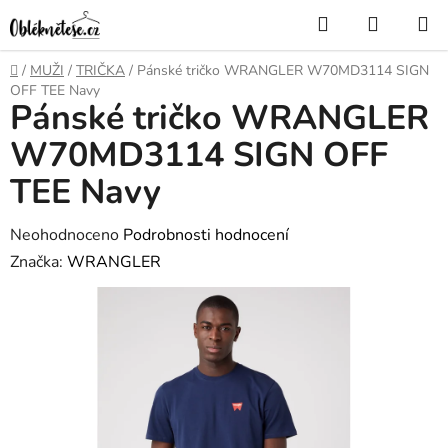
Přejít
Hledat
NÁKUP
na
KOŠÍK
obsah
Domů
/
MUŽI
/
TRIČKA
/
Pánské tričko WRANGLER W70MD3114 SIGN
OFF TEE Navy
Pánské tričko WRANGLER
W70MD3114 SIGN OFF
TEE Navy
Průměrné
Neohodnoceno
Podrobnosti hodnocení
hodnocení
Značka:
WRANGLER
produktu
je
0,0
z
5
hvězdiček.