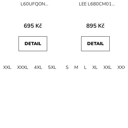
L60UFQON
LEE L680CM01
112113584 SS PATCH
112117012 TWIN
LOGO TEE Washed
PACK CREW Black
Black
695 Kč
895 Kč
DETAIL
DETAIL
XXL
XXXL
4XL
5XL
S
M
L
XL
XXL
XXX