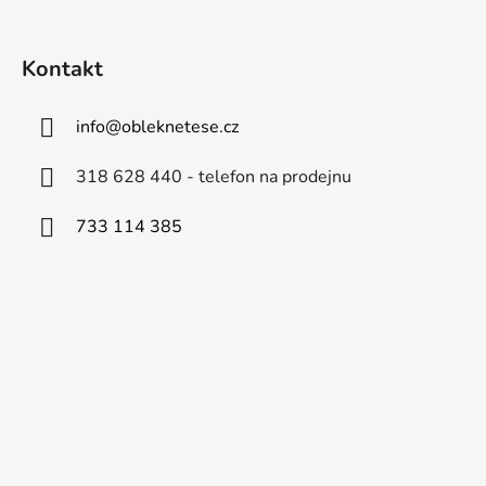
Kontakt
info
@
obleknetese.cz
318 628 440 - telefon na prodejnu
733 114 385