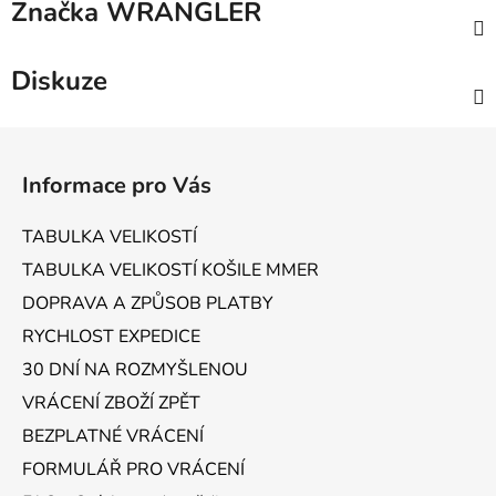
Značka
WRANGLER
Diskuze
Z
á
Informace pro Vás
p
a
TABULKA VELIKOSTÍ
t
TABULKA VELIKOSTÍ KOŠILE MMER
í
DOPRAVA A ZPŮSOB PLATBY
RYCHLOST EXPEDICE
30 DNÍ NA ROZMYŠLENOU
VRÁCENÍ ZBOŽÍ ZPĚT
BEZPLATNÉ VRÁCENÍ
FORMULÁŘ PRO VRÁCENÍ