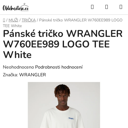
Přejít
Hledat
NÁKUP
na
KOŠÍK
obsah
Domů
/
MUŽI
/
TRIČKA
/
Pánské tričko WRANGLER W760EE989 LOGO
TEE White
Pánské tričko WRANGLER
W760EE989 LOGO TEE
White
Průměrné
Neohodnoceno
Podrobnosti hodnocení
hodnocení
Značka:
WRANGLER
produktu
je
0,0
z
5
hvězdiček.