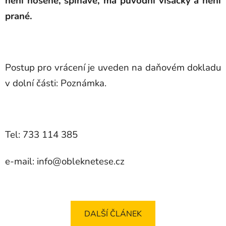
není nošené, špinavé, má původní visačky a není
prané.
Postup pro vrácení je uveden na daňovém dokladu
v dolní části: Poznámka.
Tel: 733 114 385
e-mail: info@obleknetese.cz
DALŠÍ ČLÁNEK