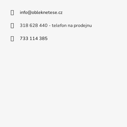
info
@
obleknetese.cz
318 628 440 - telefon na prodejnu
733 114 385