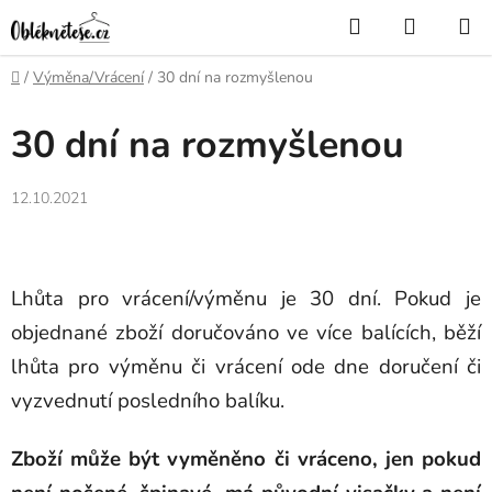
Přejít
Hledat
NÁKUP
na
KOŠÍK
obsah
Domů
/
Výměna/Vrácení
/
30 dní na rozmyšlenou
30 dní na rozmyšlenou
12.10.2021
Lhůta pro vrácení/výměnu je 30 dní. Pokud je
objednané zboží doručováno ve více balících, běží
lhůta pro výměnu či vrácení ode dne doručení či
vyzvednutí posledního balíku.
Zboží může být vyměněno či vráceno, jen pokud