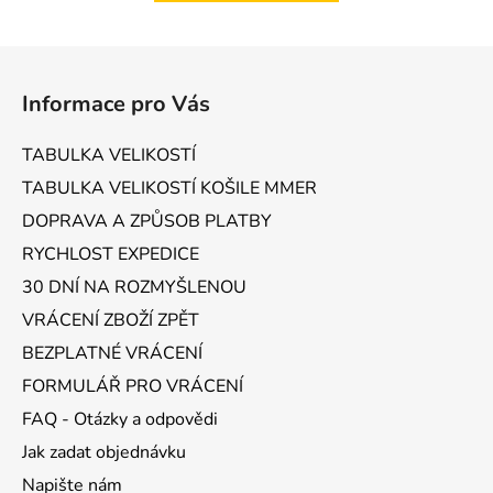
Z
á
Informace pro Vás
p
a
TABULKA VELIKOSTÍ
t
TABULKA VELIKOSTÍ KOŠILE MMER
í
DOPRAVA A ZPŮSOB PLATBY
RYCHLOST EXPEDICE
30 DNÍ NA ROZMYŠLENOU
VRÁCENÍ ZBOŽÍ ZPĚT
BEZPLATNÉ VRÁCENÍ
FORMULÁŘ PRO VRÁCENÍ
FAQ - Otázky a odpovědi
Jak zadat objednávku
Napište nám