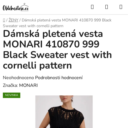
Přejít
Hledat
NÁKUP
na
KOŠÍK
obsah
Domů
/
ŽENY
/
Dámská pletená vesta MONARI 410870 999 Black
Sweater vest with cornelli pattern
Dámská pletená vesta
MONARI 410870 999
Black Sweater vest with
cornelli pattern
Průměrné
Neohodnoceno
Podrobnosti hodnocení
hodnocení
Značka:
MONARI
produktu
NOVINKA
je
0,0
z
5