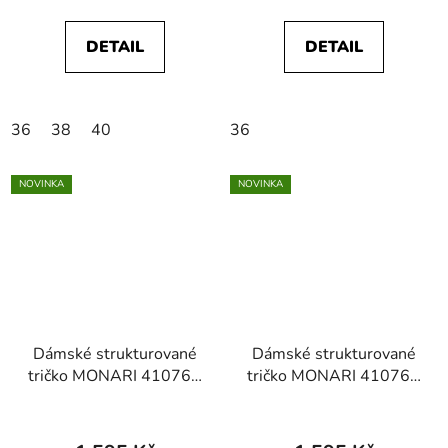
DETAIL
DETAIL
36
38
40
36
NOVINKA
NOVINKA
Dámské strukturované
Dámské strukturované
tričko MONARI 410768
tričko MONARI 410768
756 Marine Striped
998 Black Striped
Textured T-shirt
Textured T-shirt