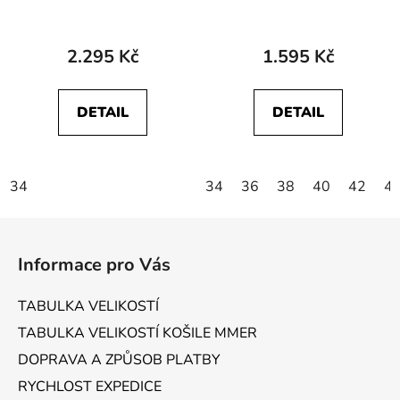
Marble Knitted top
314 Coral Red Striped
Textured T-shirt Nairobi
2.295 Kč
1.595 Kč
DETAIL
DETAIL
34
34
36
38
40
42
4
Z
á
Informace pro Vás
p
a
TABULKA VELIKOSTÍ
t
TABULKA VELIKOSTÍ KOŠILE MMER
í
DOPRAVA A ZPŮSOB PLATBY
RYCHLOST EXPEDICE