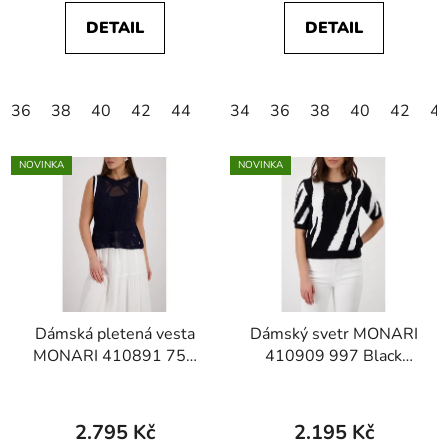
DETAIL
DETAIL
36
38
40
42
44
34
36
38
40
42
4
NOVINKA
NOVINKA
Dámská pletená vesta
Dámský svetr MONARI
MONARI 410891 755
410909 997 Black
Marine Knitted sweater
Ajour Strickpullover mit
vest with Cornelly
Tigerintarsiemuster
pattern
2.795 Kč
2.195 Kč