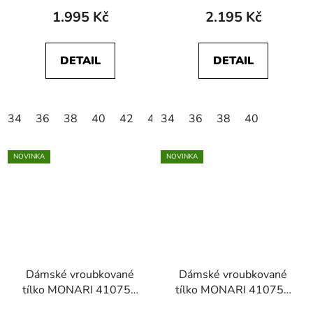
jumper
1.995 Kč
2.195 Kč
DETAIL
DETAIL
34
36
38
40
42
44
34
46
36
38
40
NOVINKA
NOVINKA
Dámské vroubkované
Dámské vroubkované
tílko MONARI 410751
tílko MONARI 410751
105 Cream Basic Top
999 Black Basic Top