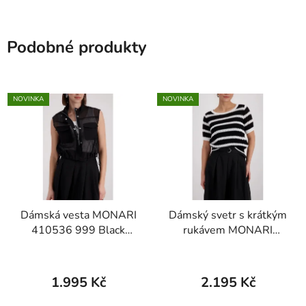
Podobné produkty
NOVINKA
NOVINKA
Dámská vesta MONARI
Dámský svetr s krátkým
410536 999 Black
rukávem MONARI
Happy Hour Mesh Vest
410882 998 Black
Stiped Ajour knit
sweater
1.995 Kč
2.195 Kč