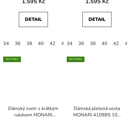
1.595 Kč
1.595 Kč
DETAIL
DETAIL
34
36
38
40
42
44
34
46
36
38
40
42
4
NOVINKA
NOVINKA
Dámský svetr s krátkým
Dámská pletená vesta
rukávem MONARI
MONARI 410885 105
410893 756 Marine
Cream Ajour knitted
Stiped Ajour knitted
sweater vest