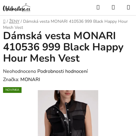
Přejít
Hledat
NÁKUP
na
KOŠÍK
obsah
Domů
/
ŽENY
/
Dámská vesta MONARI 410536 999 Black Happy Hour
Mesh Vest
Dámská vesta MONARI
410536 999 Black Happy
Hour Mesh Vest
Průměrné
Neohodnoceno
Podrobnosti hodnocení
hodnocení
Značka:
MONARI
produktu
NOVINKA
je
0,0
z
5
hvězdiček.