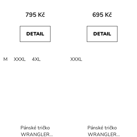
OFF TEE Black
GRAPHIC TEE Faded
Black
795 Kč
695 Kč
DETAIL
DETAIL
M
XXXL
4XL
XXXL
Pánské tričko
Pánské tričko
WRANGLER
WRANGLER