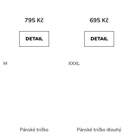
W7BGEE100 GRAPHIC
W70MEE33B
TEE Black
112341129 SIGN OFF
TEE Storm Blue
795 Kč
695 Kč
DETAIL
DETAIL
M
XXXL
Pánské tričko
Pánské tričko dlouhý