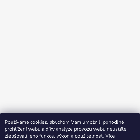
Používáme cookies, abychom Vám umožnili pohodlné
Přijímáme online platby
prohlížení webu a díky analýze provozu webu neustále
zlepšovali jeho funkce, výkon a použitelnost.
Více