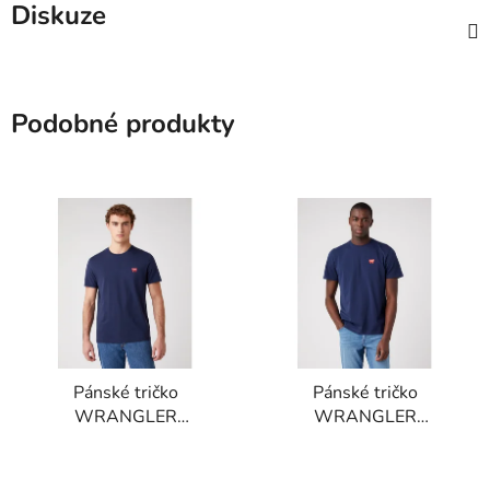
Diskuze
Podobné produkty
Pánské tričko
Pánské tričko
WRANGLER
WRANGLER
W7C07D335 SS SIGN
W70MD3114 SIGN
OFF TEE Navy
OFF TEE Navy