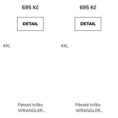
Brown
695 Kč
695 Kč
DETAIL
DETAIL
4XL
4XL
Pánské tričko
Pánské tričko
WRANGLER
WRANGLER
W70KD3100 LS SIGN
W7CAD3XV6