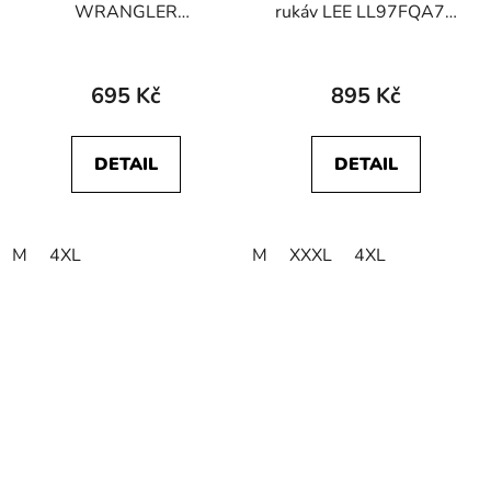
WRANGLER
rukáv LEE LL97FQA70
W70MEEG03
112342595
112341130 SIGN OFF
ESSENTIAL LS TEE
TEE Deep Teal Green
Arabica
695 Kč
895 Kč
DETAIL
DETAIL
M
4XL
M
XXXL
4XL