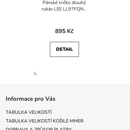
Pánské tričko dlouhý
rukáv LEE LL97FQNQ
112342483
ESSENTIAL LS TEE Ecru
895 Kč
DETAIL
L
Z
á
Informace pro Vás
p
a
TABULKA VELIKOSTÍ
t
TABULKA VELIKOSTÍ KOŠILE MMER
í
DOPRAVA A ZPŮSOB PLATBY