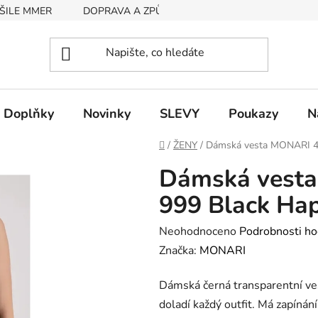
ŠILE MMER
DOPRAVA A ZPŮSOB PLATBY
RYCHLOST EX
Doplňky
Novinky
SLEVY
Poukazy
N
Domů
/
ŽENY
/
Dámská vesta MONARI 4
Dámská vest
999 Black Ha
Průměrné
Neohodnoceno
Podrobnosti ho
hodnocení
Značka:
MONARI
produktu
Dámská černá transparentní ve
je
doladí každý outfit. Má zapínán
0,0