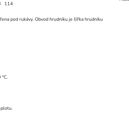
8
114
řena pod rukávy. Obvod hrudníku je šířka hrudníku
 °C.
eplotu.