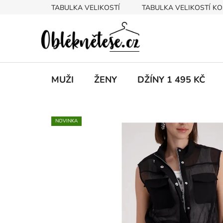
Přejít
TABULKA VELIKOSTÍ
TABULKA VELIKOSTÍ KO
na
obsah
MUŽI
ŽENY
DŽÍNY 1 495 KČ
NOVINKA