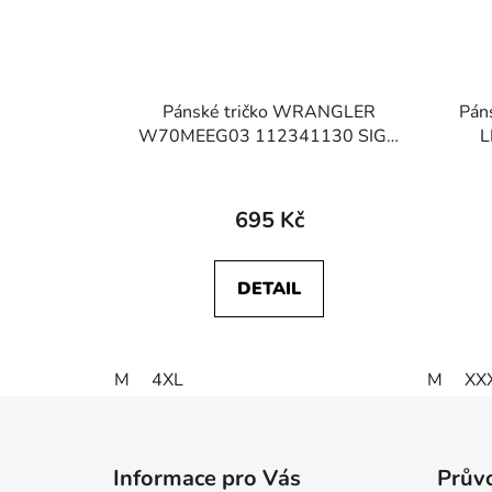
Pánské tričko WRANGLER
Páns
W70MEEG03 112341130 SIGN
L
OFF TEE Deep Teal Green
ES
695 Kč
DETAIL
M
4XL
M
XX
Z
á
Informace pro Vás
Průvo
p