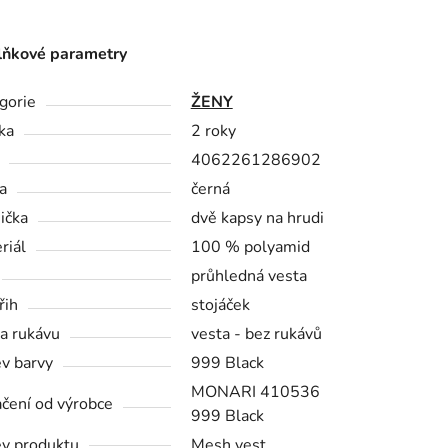
ňkové parametry
gorie
ŽENY
ka
2 roky
4062261286902
a
černá
ička
dvě kapsy na hrudi
riál
100 % polyamid
průhledná vesta
řih
stojáček
a rukávu
vesta - bez rukávů
v barvy
999 Black
MONARI 410536
čení od výrobce
999 Black
v produktu
Mesh vest