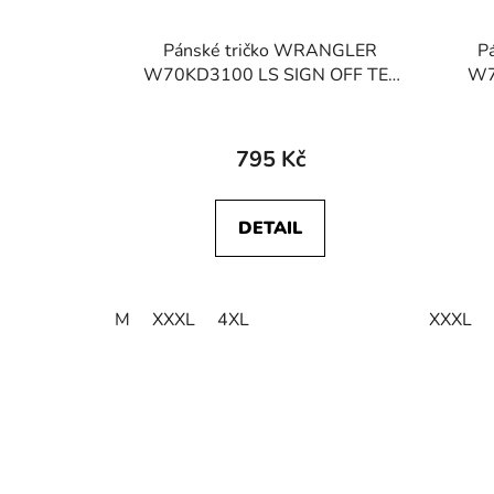
Pánské tričko WRANGLER
P
W70KD3100 LS SIGN OFF TEE
W7
Black
795 Kč
DETAIL
M
XXXL
4XL
XXXL