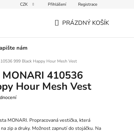
CZK
Přihlášení
Registrace
PEDICE
30 DNÍ NA ROZMYŠLENOU
VRÁCENÍ ZBOŽÍ ZPĚ
PRÁZDNÝ KOŠÍK
NÁKUPNÍ
KOŠÍK
apište nám
10536 999 Black Happy Hour Mesh Vest
a MONARI 410536
ppy Hour Mesh Vest
dnocení
sta MONARI. Propracovaná vestička, která
í na zip a druky. Možnost zapnutí do stojáčku. Na