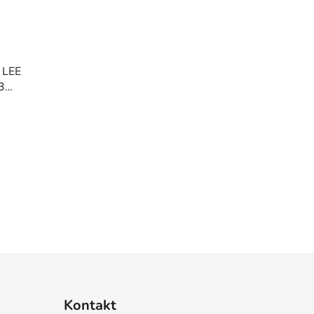
v LEE
3
u
Kontakt