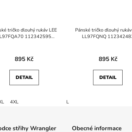
ké tričko dlouhý rukáv LEE
Pánské tričko dlouhý ruká
L97FQA70 112342595
LL97FQNQ 11234248
SENTIAL LS TEE Arabica
ESSENTIAL LS TEE Ecr
895 Kč
895 Kč
DETAIL
DETAIL
XL
4XL
L
dce střihy Wrangler
Obecné informace