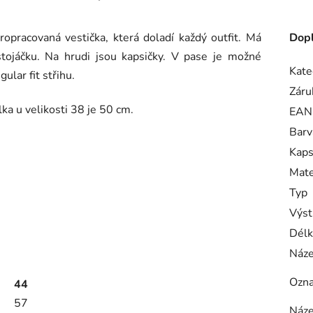
pracovaná vestička, která doladí každý outfit. Má
Dopl
stojáčku. Na hrudi jsou kapsičky. V pase je možné
Kate
ular fit střihu.
Záru
ka u velikosti 38 je 50 cm.
EAN
Barv
Kaps
Mate
Typ
Výst
Délk
Náze
Ozna
44
57
Náze