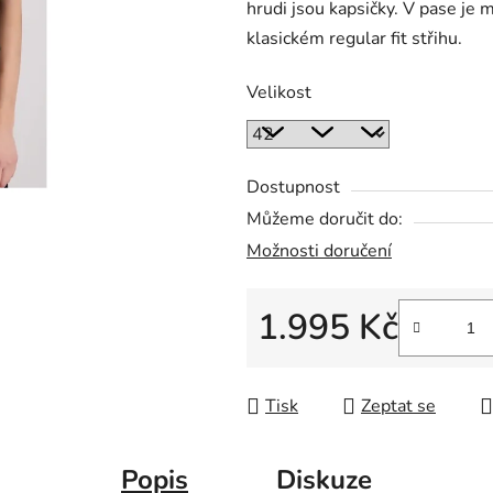
hrudi jsou kapsičky. V pase je 
z
klasickém regular fit střihu.
5
hvězdiček.
Velikost
Dostupnost
Můžeme doručit do:
Možnosti doručení
1.995 Kč
Měrná cena:
Tisk
Zeptat se
Popis
Diskuze