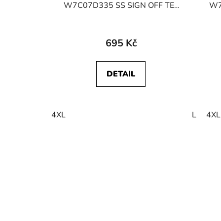
W7C07D335 SS SIGN OFF TEE
W7
Navy
695 Kč
DETAIL
4XL
L
4XL