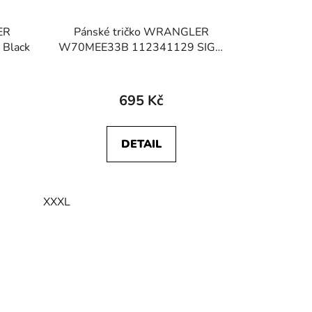
ER
Pánské tričko WRANGLER
Black
W70MEE33B 112341129 SIGN
OFF TEE Storm Blue
695 Kč
DETAIL
XXXL