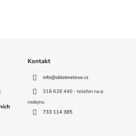
Kontakt
info
@
obleknetese.cz
318 628 440 - telefon na p
d
rodejnu
ních
733 114 385