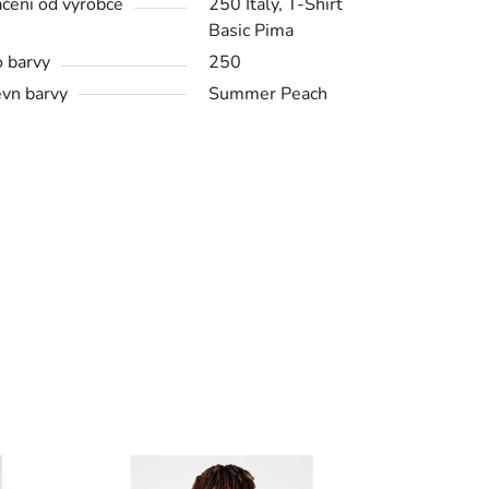
čení od výrobce
250 Italy, T-Shirt
Basic Pima
o barvy
250
vn barvy
Summer Peach