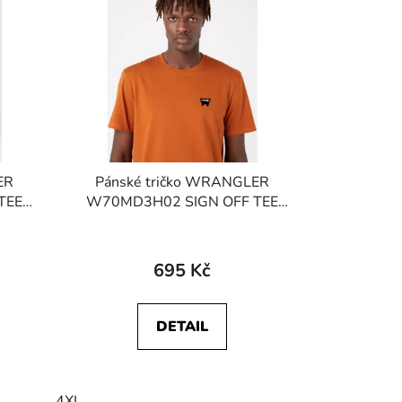
ER
Pánské tričko WRANGLER
TEE
W70MD3H02 SIGN OFF TEE
Nutmeg Brown
695 Kč
DETAIL
4XL