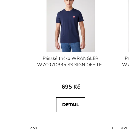
Pánské tričko WRANGLER
P
W7C07D335 SS SIGN OFF TEE
W7
Navy
695 Kč
DETAIL
4XL
L
4XL