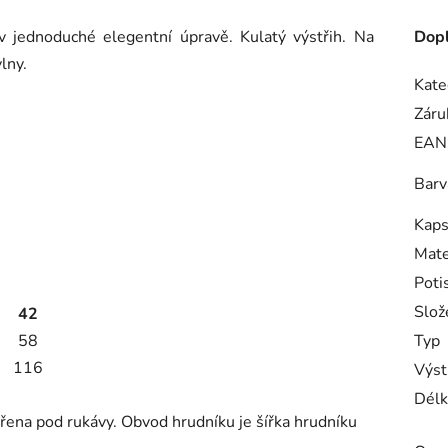
jednoduché elegentní úpravě. Kulatý výstřih. Na
Dopl
vlny.
Kate
Záru
EAN
Barv
Kaps
Mate
Poti
Slož
42
58
Typ
116
Výst
Délk
řena pod rukávy. Obvod hrudníku je šířka hrudníku