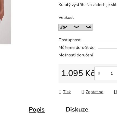
Kulatý výstřih. Na zádech je s
0,0
z
Velikost
5
hvězdiček.
Dostupnost
Můžeme doručit do:
Možnosti doručení
1.095 Kč
Měrná cena:
Tisk
Zeptat se
Popis
Diskuze