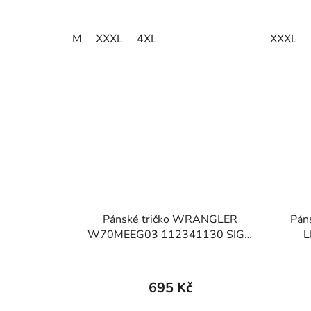
M
XXXL
4XL
XXXL
Pánské tričko WRANGLER
Páns
W70MEEG03 112341130 SIGN
L
OFF TEE Deep Teal Green
ES
695 Kč