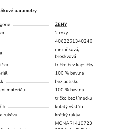
ňkové parametry
gorie
ŽENY
ka
2 roky
4062261340246
meruňková,
a
broskvová
ička
tričko bez kapsičky
riál
100 % bavlna
sk
bez potisku
ení materiálu
100 % bavlna
tričko bez límečku
řih
kulatý výstřih
a rukávu
krátký rukáv
MONARI 410723