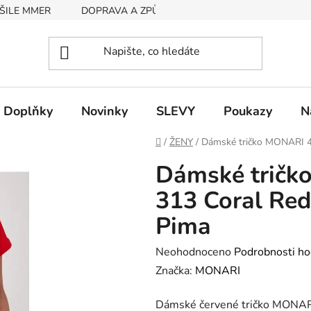
ŠILE MMER
DOPRAVA A ZPŮSOB PLATBY
RYCHLOST EX
Doplňky
Novinky
SLEVY
Poukazy
N
Domů
/
ŽENY
/
Dámské tričko MONARI 41
Dámské tričk
313 Coral Red 
Pima
Průměrné
Neohodnoceno
Podrobnosti ho
hodnocení
Značka:
MONARI
produktu
Dámské červené tričko MONARI 
je