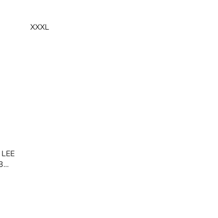
XXXL
v LEE
3
u