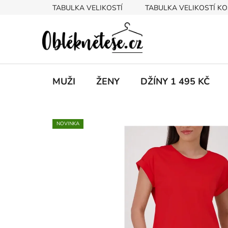
Přejít
TABULKA VELIKOSTÍ
TABULKA VELIKOSTÍ KO
na
obsah
MUŽI
ŽENY
DŽÍNY 1 495 KČ
NOVINKA