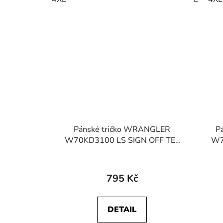
Pánské tričko WRANGLER
P
W70KD3100 LS SIGN OFF TEE
W7
Black
795 Kč
DETAIL