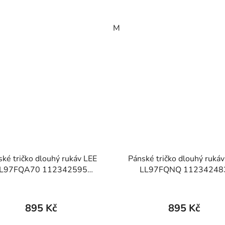
M
ké tričko dlouhý rukáv LEE
Pánské tričko dlouhý ruká
L97FQA70 112342595
LL97FQNQ 11234248
SENTIAL LS TEE Arabica
ESSENTIAL LS TEE Ecr
895 Kč
895 Kč