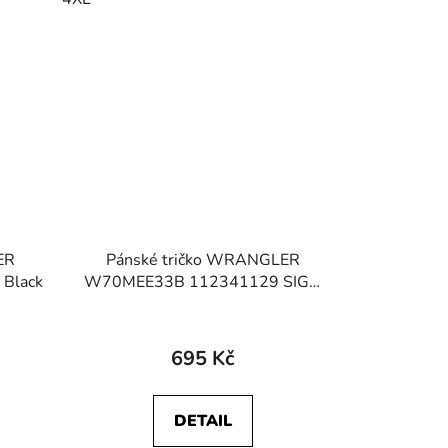
ER
Pánské tričko WRANGLER
Black
W70MEE33B 112341129 SIGN
OFF TEE Storm Blue
695 Kč
DETAIL