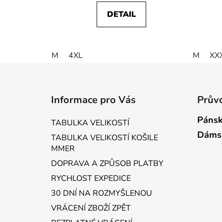
DETAIL
M
4XL
M
XX
Z
á
Informace pro Vás
Průvo
p
a
Pánsk
TABULKA VELIKOSTÍ
t
Dáms
TABULKA VELIKOSTÍ KOŠILE
í
MMER
DOPRAVA A ZPŮSOB PLATBY
RYCHLOST EXPEDICE
30 DNÍ NA ROZMYŠLENOU
VRÁCENÍ ZBOŽÍ ZPĚT