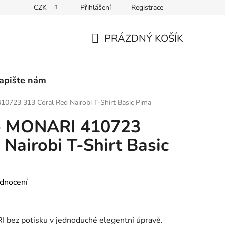
CZK
Přihlášení
Registrace
PEDICE
30 DNÍ NA ROZMYŠLENOU
VRÁCENÍ ZBOŽÍ ZPĚ
PRÁZDNÝ KOŠÍK
NÁKUPNÍ
KOŠÍK
apište nám
0723 313 Coral Red Nairobi T-Shirt Basic Pima
o MONARI 410723
Nairobi T-Shirt Basic
dnocení
bez potisku v jednoduché elegentní úpravě.