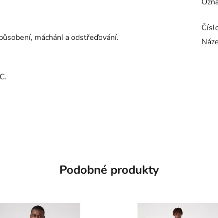
Ozna
Čísl
působení, máchání a odstřeďování.
Náze
C.
Podobné produkty