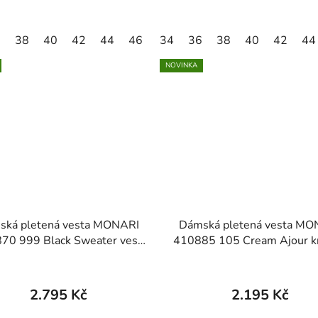
6
38
40
42
44
46
34
36
38
40
42
44
NOVINKA
ská pletená vesta MONARI
Dámská pletená vesta MO
70 999 Black Sweater vest
410885 105 Cream Ajour kn
with cornelli pattern
sweater vest
2.795 Kč
2.195 Kč