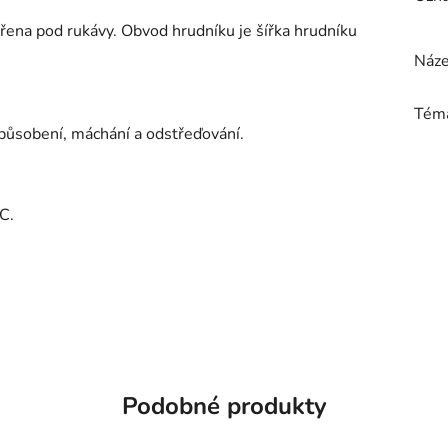
řena pod rukávy. Obvod hrudníku je šířka hrudníku
Náze
Tém
působení, máchání a odstřeďování.
C.
Podobné produkty