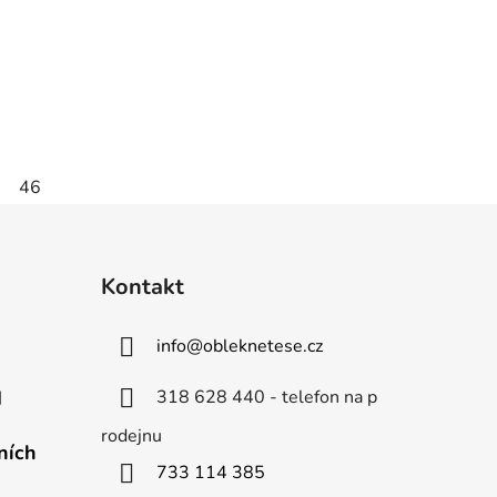
46
Kontakt
info
@
obleknetese.cz
318 628 440 - telefon na p
d
rodejnu
ních
733 114 385