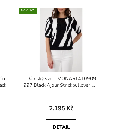
NOVINKA
čko
Dámský svetr MONARI 410909
ack
997 Black Ajour Strickpullover mit
t
Tigerintarsiemuster
2.195 Kč
DETAIL