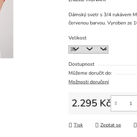
produktu
Dámský svetr s 3/4 rukávem M
je
červenou barvou. Vyroben ze 
0,0
z
Velikost
5
hvězdiček.
Dostupnost
Můžeme doručit do:
Možnosti doručení
2.295 Kč
Měrná cena:
Tisk
Zeptat se