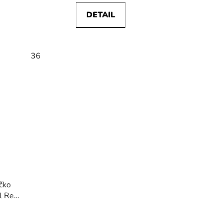
DETAIL
36
čko
l Red
irobi