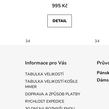
995 Kč
DETAIL
34
34
Z
á
Informace pro Vás
Průvo
p
a
Pánsk
TABULKA VELIKOSTÍ
t
Dáms
TABULKA VELIKOSTÍ KOŠILE
í
MMER
DOPRAVA A ZPŮSOB PLATBY
RYCHLOST EXPEDICE
30 DNÍ NA ROZMYŠLENOU