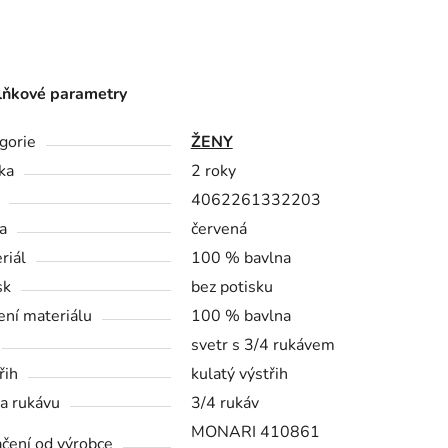
ňkové parametry
gorie
ŽENY
ka
2 roky
4062261332203
a
červená
riál
100 % bavlna
sk
bez potisku
ení materiálu
100 % bavlna
svetr s 3/4 rukávem
řih
kulatý výstřih
a rukávu
3/4 rukáv
MONARI 410861
čení od výrobce