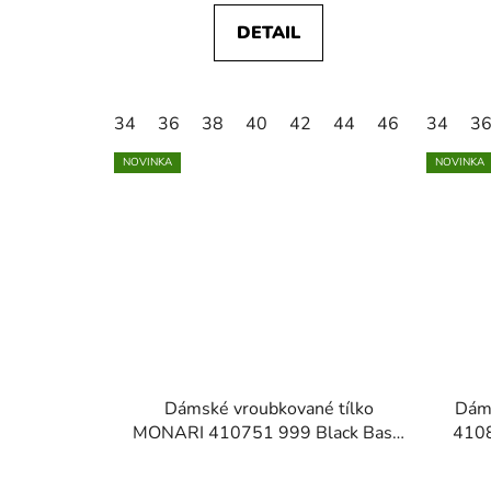
DETAIL
34
36
38
40
42
44
46
34
3
NOVINKA
NOVINKA
Dámské vroubkované tílko
Dám
MONARI 410751 999 Black Basic
4108
Top