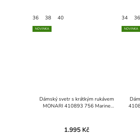
36
38
40
34
3
NOVINKA
NOVINKA
Dámský svetr s krátkým rukávem
Dám
MONARI 410893 756 Marine
4108
Stiped Ajour knitted jumper
1.995 Kč