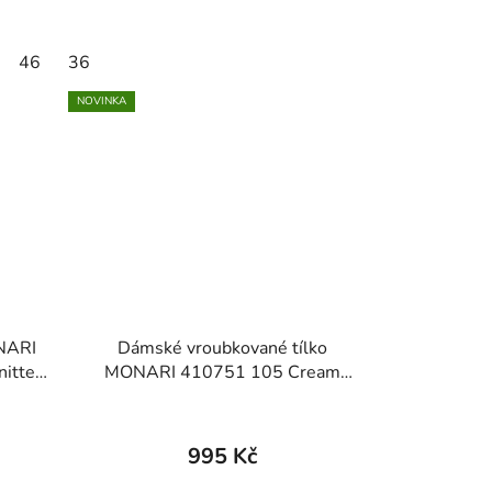
46
36
NOVINKA
NARI
Dámské vroubkované tílko
itted
MONARI 410751 105 Cream
Basic Top
995 Kč