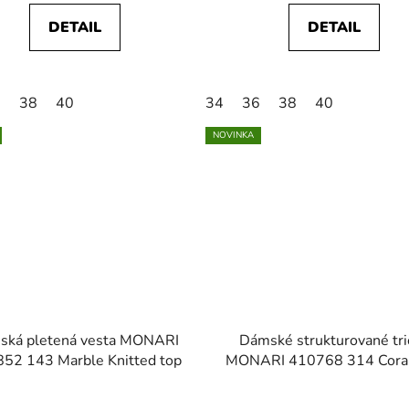
DETAIL
DETAIL
6
38
40
34
36
38
40
NOVINKA
ská pletená vesta MONARI
Dámské strukturované tri
52 143 Marble Knitted top
MONARI 410768 314 Cora
Striped Textured T-shirt Na