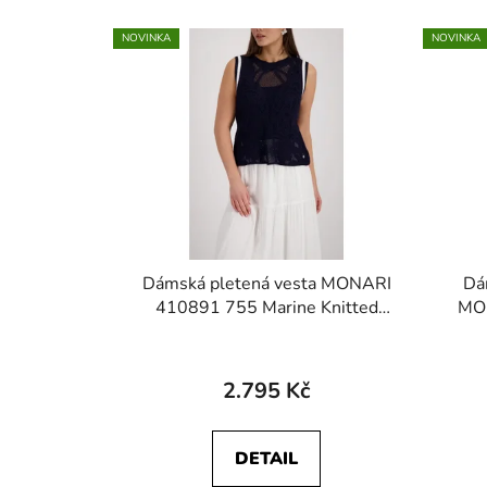
NOVINKA
NOVINKA
Dámská pletená vesta MONARI
Dá
410891 755 Marine Knitted
MO
sweater vest with Cornelly
pattern
2.795 Kč
DETAIL