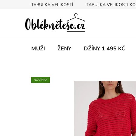
Přejít
TABULKA VELIKOSTÍ
TABULKA VELIKOSTÍ KO
na
obsah
MUŽI
ŽENY
DŽÍNY 1 495 KČ
NOVINKA