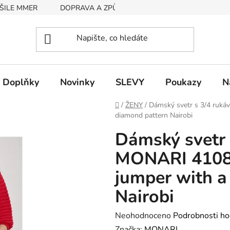
ŠILE MMER
DOPRAVA A ZPŮSOB PLATBY
RYCHLOST EX
Doplňky
Novinky
SLEVY
Poukazy
N
Domů
/
ŽENY
/
Dámský svetr s 3/4 ruká
diamond pattern Nairobi
Dámský svetr 
MONARI 41086
jumper with a
Nairobi
Průměrné
Neohodnoceno
Podrobnosti ho
hodnocení
Značka:
MONARI