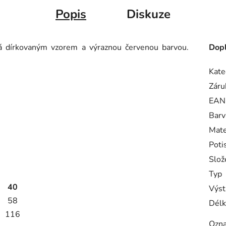
Popis
Diskuze
 dírkovaným vzorem a výraznou červenou barvou.
Dopl
Kate
Záru
EAN
Barv
Mate
Poti
Slož
Typ
40
Výst
58
Délk
116
Ozna