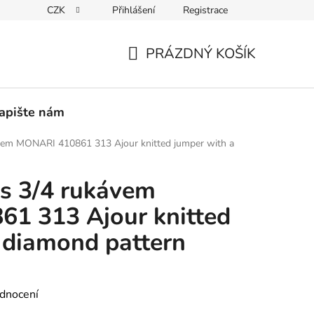
CZK
Přihlášení
Registrace
PEDICE
30 DNÍ NA ROZMYŠLENOU
VRÁCENÍ ZBOŽÍ ZPĚ
PRÁZDNÝ KOŠÍK
NÁKUPNÍ
KOŠÍK
apište nám
vem MONARI 410861 313 Ajour knitted jumper with a
s 3/4 rukávem
1 313 Ajour knitted
 diamond pattern
dnocení