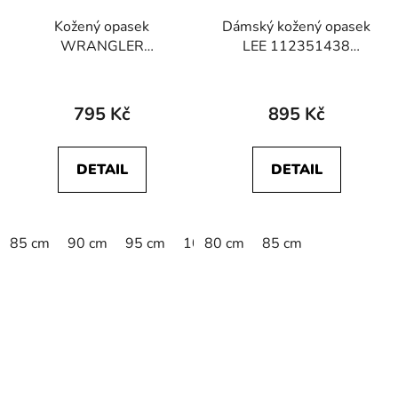
Kožený opasek
Dámský kožený opasek
WRANGLER
LEE 112351438
W0080US6K
BRAIDED BELT Black
112125433 METAL
LOOP BELT Cognac
795 Kč
895 Kč
DETAIL
DETAIL
85 cm
90 cm
95 cm
100 cm
80 cm
105 cm
85 cm
110 cm
1