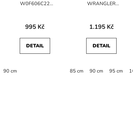
W0F606C22
WRANGLER
WEBBING BELT Peyote
W0F1U1X85
Beige
112125610
STRUCTURED BELT
995 Kč
1.195 Kč
BROWN
DETAIL
DETAIL
90 cm
85 cm
90 cm
95 cm
10