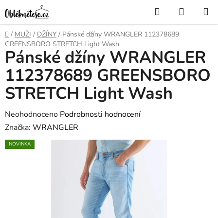
Přejít
Hledat
NÁKUP
na
KOŠÍK
obsah
Domů
/
MUŽI
/
DŽÍNY
/
Pánské džíny WRANGLER 112378689
GREENSBORO STRETCH Light Wash
Pánské džíny WRANGLER
112378689 GREENSBORO
STRETCH Light Wash
Průměrné
Neohodnoceno
Podrobnosti hodnocení
hodnocení
Značka:
WRANGLER
produktu
NOVINKA
je
0,0
z
5
hvězdiček.