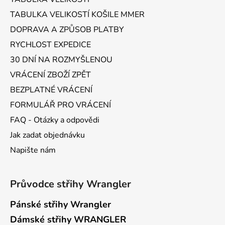
t
TABULKA VELIKOSTÍ KOŠILE MMER
í
DOPRAVA A ZPŮSOB PLATBY
RYCHLOST EXPEDICE
30 DNÍ NA ROZMYŠLENOU
VRÁCENÍ ZBOŽÍ ZPĚT
BEZPLATNÉ VRÁCENÍ
FORMULÁŘ PRO VRÁCENÍ
FAQ - Otázky a odpovědi
Jak zadat objednávku
Napište nám
Průvodce střihy Wrangler
Pánské střihy Wrangler
Dámské střihy WRANGLER