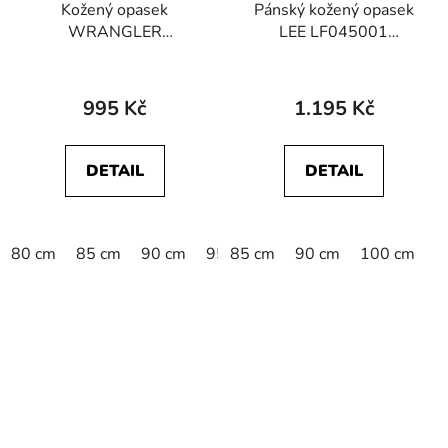
Kožený opasek
Pánský kožený opasek
WRANGLER
LEE LF045001
112352691 EASY
112124768 LEE BELT
BELT Black
Black
995 Kč
1.195 Kč
DETAIL
DETAIL
80 cm
85 cm
90 cm
95 cm
85 cm
100 cm
90 cm
105 cm
100 cm
11