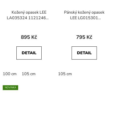
Kožený opasek LEE
Pánský kožený opasek
LA035324 112124607
LEE LG015301
SMALL LOGO BELT
112124781 CORE
Dark Brown
BELT Black
895 Kč
795 Kč
DETAIL
DETAIL
100 cm
105 cm
105 cm
NOVINKA