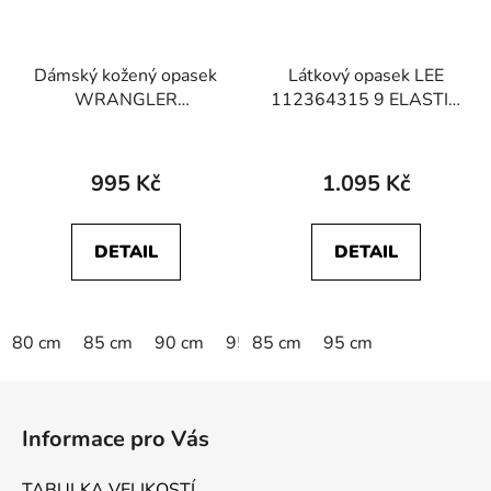
Dámský kožený opasek
Látkový opasek LEE
WRANGLER
112364315 9 ELASTIC
112387409 METALIC
WEBBING BELT Ecru
BELT Silver
995 Kč
1.095 Kč
DETAIL
DETAIL
80 cm
85 cm
90 cm
95 cm
85 cm
95 cm
Z
á
Informace pro Vás
p
a
TABULKA VELIKOSTÍ