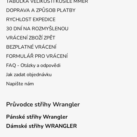
TABULKA VELIKOSTÍ KOŠILE MMER
í
DOPRAVA A ZPŮSOB PLATBY
RYCHLOST EXPEDICE
30 DNÍ NA ROZMYŠLENOU
VRÁCENÍ ZBOŽÍ ZPĚT
BEZPLATNÉ VRÁCENÍ
FORMULÁŘ PRO VRÁCENÍ
FAQ - Otázky a odpovědi
Jak zadat objednávku
Napište nám
Průvodce střihy Wrangler
Pánské střihy Wrangler
Dámské střihy WRANGLER