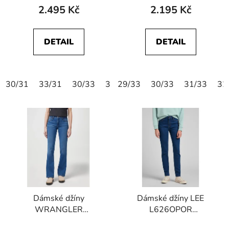
2.495 Kč
2.195 Kč
DETAIL
DETAIL
30/31
33/31
30/33
31/33
29/33
32/33
30/33
33/33
31/33
32
Dámské džíny
Dámské džíny LEE
WRANGLER
L626OPOR
W28B4734R
112145308