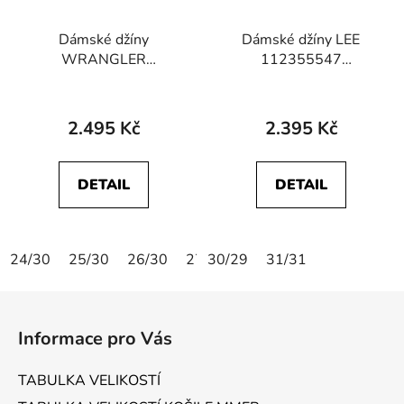
Dámské džíny
Dámské džíny LEE
WRANGLER
112355547
112352301 WORLD
SCARLETT HIGH ZIP
WIDE Promises Kept
Indigo Realness
2.495 Kč
2.395 Kč
DETAIL
DETAIL
24/30
25/30
26/30
27/30
30/29
28/30
31/31
29/30
30/30
Z
á
Informace pro Vás
p
a
TABULKA VELIKOSTÍ
t