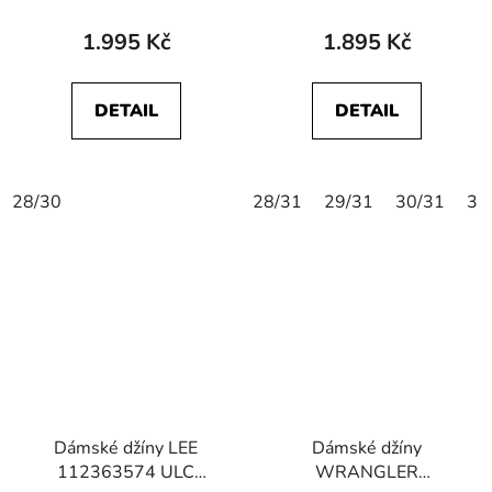
112327595 BOOTCUT
SCARLETT HIGH Dark
Camellia
Zuri
1.995 Kč
1.895 Kč
DETAIL
DETAIL
28/30
28/31
29/31
30/31
31
Dámské džíny LEE
Dámské džíny
112363574 ULC
WRANGLER