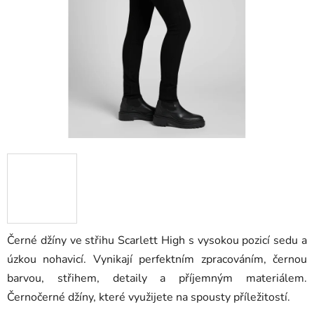
hvězdiček.
Černé džíny ve střihu Scarlett High s vysokou pozicí sedu a
úzkou nohavicí. Vynikají perfektním zpracováním, černou
barvou, střihem, detaily a příjemným materiálem.
Černočerné džíny, které využijete na spousty příležitostí.