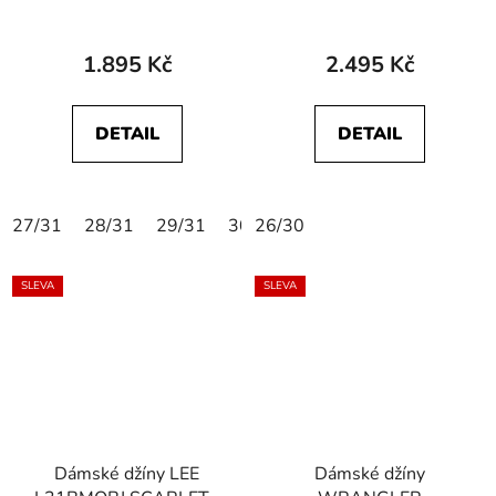
STRAIGHT Within
112363612 WORLD
Motion
WIDE Rocky Wash
1.895 Kč
2.495 Kč
DETAIL
DETAIL
27/31
28/31
29/31
30/31
26/30
31/31
SLEVA
SLEVA
Dámské džíny LEE
Dámské džíny