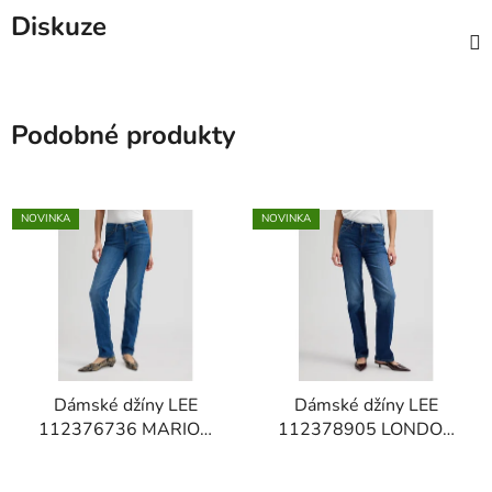
Diskuze
Podobné produkty
NOVINKA
NOVINKA
Dámské džíny LEE
Dámské džíny LEE
112376736 MARION
112378905 LONDON
STRAIGHT Azure Wave
Navy Cast