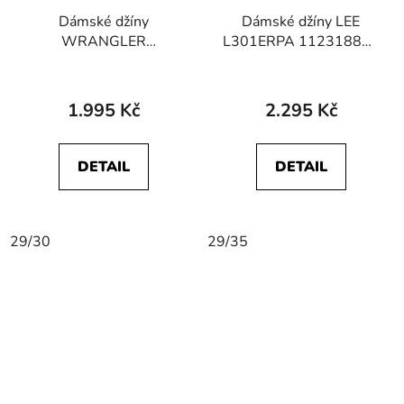
Dámské džíny
Dámské džíny LEE
WRANGLER
L301ERPA 112318859
W26RQC388
MARION STRAIGHT
112320016 STRAIGHT
Partly Cloudy
Blue Black
1.995 Kč
2.295 Kč
DETAIL
DETAIL
29/30
29/35