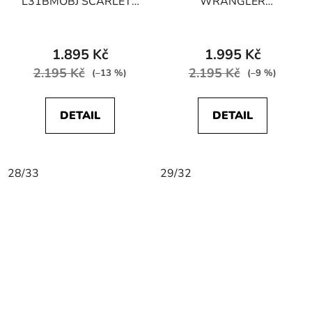
L31BMOBJ SCARLETT
WRANGLER
HIGH ZIP CROP Stone
W27H4230N HIGH
Travis
SKINNY STRETCH
Future Black
1.895 Kč
1.995 Kč
2.195 Kč
2.195 Kč
(–13 %)
(–9 %)
DETAIL
DETAIL
28/33
29/32