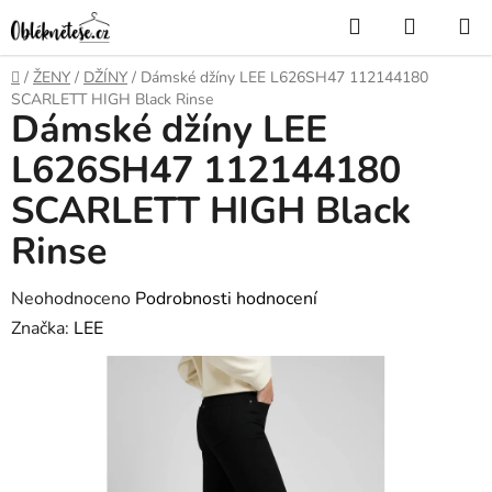
Přejít
Hledat
NÁKUP
na
KOŠÍK
obsah
Domů
/
ŽENY
/
DŽÍNY
/
Dámské džíny LEE L626SH47 112144180
SCARLETT HIGH Black Rinse
Dámské džíny LEE
L626SH47 112144180
SCARLETT HIGH Black
Rinse
Průměrné
Neohodnoceno
Podrobnosti hodnocení
hodnocení
Značka:
LEE
produktu
je
0,0
z
5