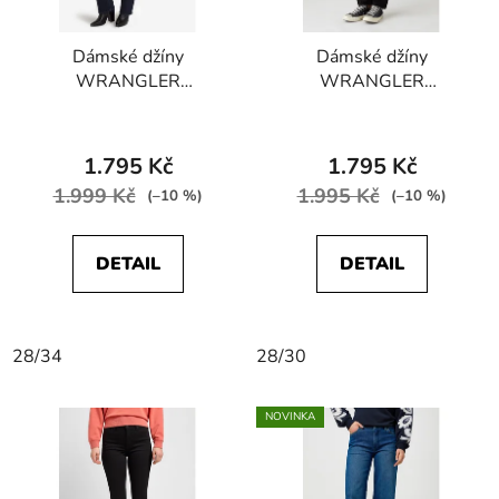
Dámské džíny
Dámské džíny
WRANGLER
WRANGLER
W242QC51L TINA
W28TLX023
STRETCH Moonlight
STRAIGHT STRETCH
Rinsewash
1.795 Kč
1.795 Kč
1.999 Kč
1.995 Kč
(–10 %)
(–10 %)
DETAIL
DETAIL
28/34
28/30
NOVINKA