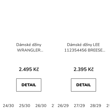
Dámské džíny
Dámské džíny LEE
WRANGLER
112354456 BREESE
112352301 WORLD
Rain Falls
WIDE Promises Kept
2.495 Kč
2.395 Kč
DETAIL
DETAIL
24/30
25/30
26/30
27/30
26/29
28/30
27/29
29/30
28/29
30/30
29