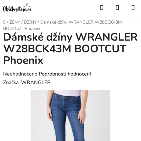
Přejít
Hledat
NÁKUP
na
KOŠÍK
obsah
Domů
/
ŽENY
/
DŽÍNY
/
Dámské džíny WRANGLER W28BCK43M
BOOTCUT Phoenix
Dámské džíny WRANGLER
W28BCK43M BOOTCUT
Phoenix
Průměrné
Neohodnoceno
Podrobnosti hodnocení
hodnocení
Značka:
WRANGLER
produktu
je
0,0
z
5
hvězdiček.