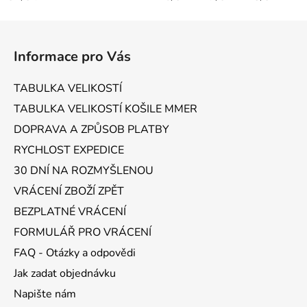
Z
á
Informace pro Vás
p
a
TABULKA VELIKOSTÍ
t
TABULKA VELIKOSTÍ KOŠILE MMER
í
DOPRAVA A ZPŮSOB PLATBY
RYCHLOST EXPEDICE
30 DNÍ NA ROZMYŠLENOU
VRÁCENÍ ZBOŽÍ ZPĚT
BEZPLATNÉ VRÁCENÍ
FORMULÁŘ PRO VRÁCENÍ
FAQ - Otázky a odpovědi
Jak zadat objednávku
Napište nám