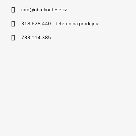
info
@
obleknetese.cz
318 628 440 - telefon na prodejnu
733 114 385