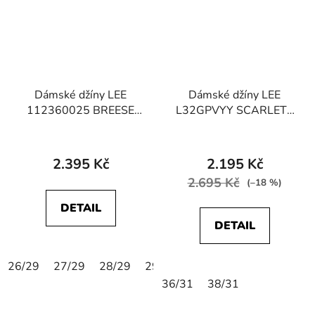
Dámské džíny LEE
Dámské džíny LEE
112360025 BREESE
L32GPVYY SCARLETT
BOOT Mid Shine
SUPEP HIGH
SCARLETT Dark Evita
2.395 Kč
2.195 Kč
2.695 Kč
(–18 %)
DETAIL
DETAIL
26/29
27/29
28/29
29/29
30/29
31/29
24/31
36/31
38/31