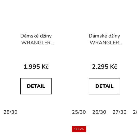
Dámské džíny
Dámské džíny
WRANGLER
WRANGLER
W28B4734R
112378447 SIENNA
112327595 BOOTCUT
Retro Black
Camellia
1.995 Kč
2.295 Kč
DETAIL
DETAIL
28/30
25/30
26/30
27/30
28
SLEVA