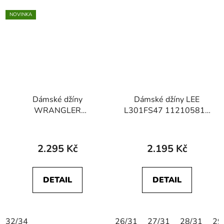
NOVINKA
Dámské džíny
Dámské džíny LEE
WRANGLER
L301FS47 112105814
112378531 BOOTCUT
MARION STRAIGHT
Raven
Black Rinse
2.295 Kč
2.195 Kč
DETAIL
DETAIL
32/34
26/31
27/31
28/31
29