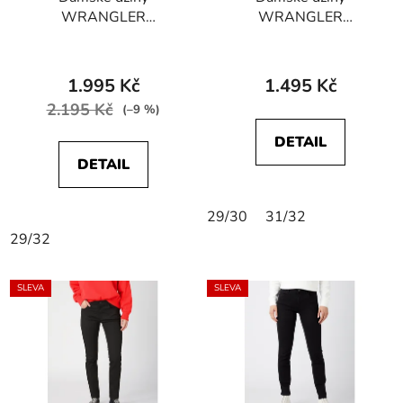
WRANGLER
WRANGLER
W27H4230N HIGH
W20KB740M SKINNY
SKINNY STRETCH
Cloud
Future Black
1.995 Kč
1.495 Kč
2.195 Kč
(–9 %)
DETAIL
DETAIL
29/30
31/32
29/32
SLEVA
SLEVA