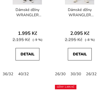
Dámské džíny
Dámské džíny
WRANGLER
WRANGLER
W28K4230N SKINNY
W28KLS36G SKINNY
FUTURE Black
Black
1.995 Kč
2.095 Kč
2.195 Kč
2.295 Kč
(–9 %)
(–8 %)
DETAIL
DETAIL
36/32
40/32
26/30
30/30
26/32
DŽÍNY 1.495 KČ