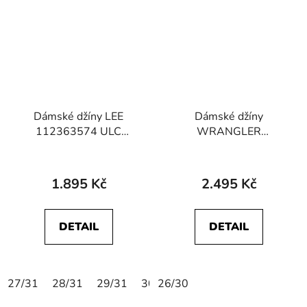
Dámské džíny LEE
Dámské džíny
112363574 ULC
WRANGLER
STRAIGHT Within
112363612 WORLD
Motion
WIDE Rocky Wash
1.895 Kč
2.495 Kč
DETAIL
DETAIL
27/31
28/31
29/31
30/31
26/30
31/31