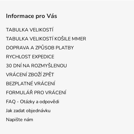
Z
á
Informace pro Vás
p
a
TABULKA VELIKOSTÍ
t
TABULKA VELIKOSTÍ KOŠILE MMER
í
DOPRAVA A ZPŮSOB PLATBY
RYCHLOST EXPEDICE
30 DNÍ NA ROZMYŠLENOU
VRÁCENÍ ZBOŽÍ ZPĚT
BEZPLATNÉ VRÁCENÍ
FORMULÁŘ PRO VRÁCENÍ
FAQ - Otázky a odpovědi
Jak zadat objednávku
Napište nám