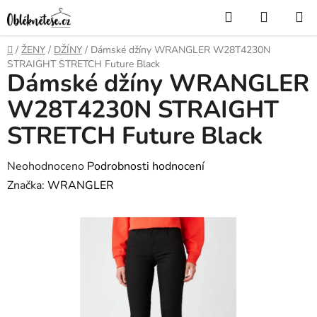
Přejít
Hledat
NÁKUP
na
KOŠÍK
obsah
Domů
/
ŽENY
/
DŽÍNY
/
Dámské džíny WRANGLER W28T4230N
STRAIGHT STRETCH Future Black
Dámské džíny WRANGLER
W28T4230N STRAIGHT
STRETCH Future Black
Průměrné
Neohodnoceno
Podrobnosti hodnocení
hodnocení
Značka:
WRANGLER
produktu
je
0,0
z
5
hvězdiček.