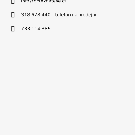
info
@
obleknetese.cz
318 628 440 - telefon na prodejnu
733 114 385