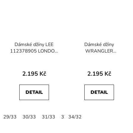
Dámské džíny LEE
Dámské džíny
112378905 LONDON
WRANGLER
Navy Cast
W28BXR37R
BOOTCUT Beach Bum
2.195 Kč
2.195 Kč
DETAIL
DETAIL
29/33
30/33
31/33
32/33
34/32