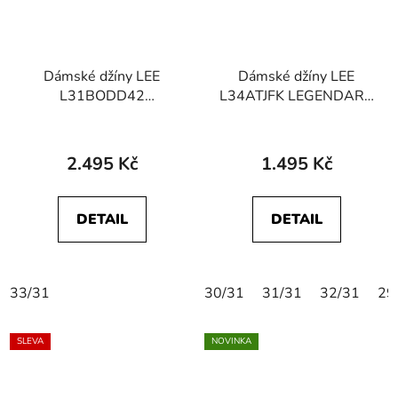
Dámské džíny LEE
Dámské džíny LEE
L31BODD42
L34ATJFK LEGENDARY
112341964
SKINNY Lagoon Blue
SCARLETT HIGH ZIP
Mood Grey
2.495 Kč
1.495 Kč
DETAIL
DETAIL
33/31
30/31
31/31
32/31
29
SLEVA
NOVINKA