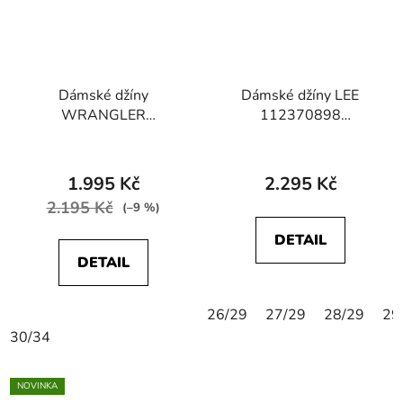
Dámské džíny
Dámské džíny LEE
WRANGLER
112370898
W28TQC51L
SCARLETT HIGH
Průměrné
STRAIGHT STRETCH
Bestowed Upon
Blueblack
hodnocení
1.995 Kč
2.295 Kč
produktu
2.195 Kč
(–9 %)
je
DETAIL
3,0
DETAIL
z
5
26/29
27/29
28/29
29
hvězdiček.
30/34
NOVINKA