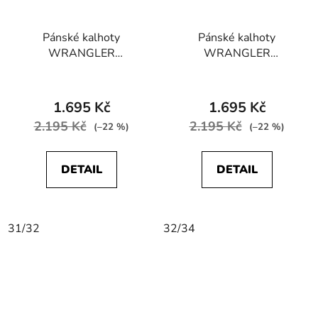
Pánské kalhoty
Pánské kalhoty
WRANGLER
WRANGLER
W15Q71455
W15Q71G40
GREENSBORO
GREENSBORO
STRETCH Teak
STRETCH Militare
1.695 Kč
1.695 Kč
Green
2.195 Kč
2.195 Kč
(–22 %)
(–22 %)
DETAIL
DETAIL
31/32
32/34