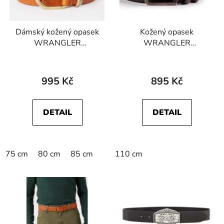
Dámský kožený opasek
Kožený opasek
WRANGLER
WRANGLER
W0K4U1X81 FLOWER
W0N4USX85
BELT Cognac
112344043 SLIM BELT
Brown
995 Kč
895 Kč
DETAIL
DETAIL
75 cm
80 cm
85 cm
110 cm