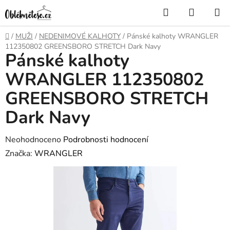
Přejít
Hledat
NÁKUP
na
KOŠÍK
obsah
Domů
/
MUŽI
/
NEDENIMOVÉ KALHOTY
/
Pánské kalhoty WRANGLER
112350802 GREENSBORO STRETCH Dark Navy
Pánské kalhoty
WRANGLER 112350802
GREENSBORO STRETCH
Dark Navy
Průměrné
Neohodnoceno
Podrobnosti hodnocení
hodnocení
Značka:
WRANGLER
produktu
je
0,0
z
5