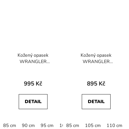
Kožený opasek
Kožený opasek
WRANGLER
WRANGLER
112352693 EASY
W0N4US100
BELT Cognac
112344035 SLIM BELT
Black
995 Kč
895 Kč
DETAIL
DETAIL
85 cm
90 cm
95 cm
100 cm
85 cm
105 cm
105 cm
110 cm
110 cm