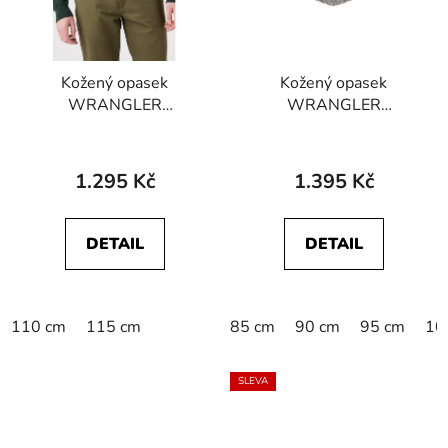
Kožený opasek
Kožený opasek
WRANGLER
WRANGLER
W0J2U1X81 RUGGED
112358068 BIG
BELT Cognac
BUCKLE BELT Black
1.295 Kč
1.395 Kč
DETAIL
DETAIL
110 cm
115 cm
85 cm
90 cm
95 cm
10
SLEVA