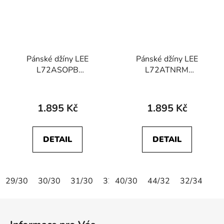
Pánské džíny LEE
Pánské džíny LEE
L72ASOPB
L72ATNRM
112119614 SLIM FIT
112324636 SLIM FIT
MVP Lenny
MVP Black
1.895 Kč
1.895 Kč
DETAIL
DETAIL
29/30
30/30
31/30
32/30
40/30
33/30
44/32
34/30
32/34
36/30
Z
á