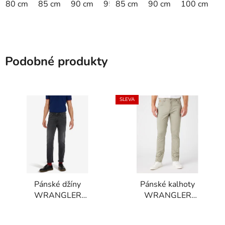
80 cm
85 cm
90 cm
95 cm
85 cm
90 cm
100 cm
Podobné produkty
SLEVA
Pánské džíny
Pánské kalhoty
WRANGLER
WRANGLER
W12OU360J ARIZONA
W12SEAXT7 TEXAS
STRETCH Grey Hill
SLIM Vetiver Green