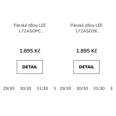
Pánské džíny LEE
Pánské džíny LEE
L72ASOPC
L72ASO36
112119616 SLIM FIT
112119611 SLIM FIT
MVP Aristocrat
MVP Rinse
1.895 Kč
1.895 Kč
DETAIL
DETAIL
29/30
30/30
31/30
32/30
29/30
33/30
30/30
34/30
31/30
36/30
32