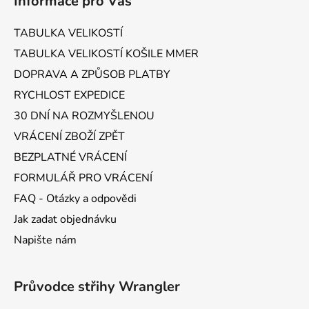
Informace pro Vás
p
a
TABULKA VELIKOSTÍ
t
TABULKA VELIKOSTÍ KOŠILE MMER
í
DOPRAVA A ZPŮSOB PLATBY
RYCHLOST EXPEDICE
30 DNÍ NA ROZMYŠLENOU
VRÁCENÍ ZBOŽÍ ZPĚT
BEZPLATNÉ VRÁCENÍ
FORMULÁŘ PRO VRÁCENÍ
FAQ - Otázky a odpovědi
Jak zadat objednávku
Napište nám
Průvodce střihy Wrangler