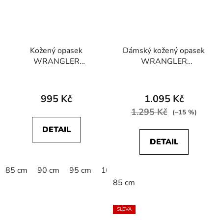
Kožený opasek
Dámský kožený opasek
WRANGLER
WRANGLER
W00108100
W0J5U1X81
Průměrné
112125430 KABEL
PERFORATED BELT
BUCKLE BELT Black
hodnocení
Cognac
995 Kč
1.095 Kč
produktu
1.295 Kč
(–15 %)
je
DETAIL
2,0
DETAIL
z
5
85 cm
90 cm
95 cm
100 cm
105 cm
110 cm
1
hvězdiček.
85 cm
SLEVA