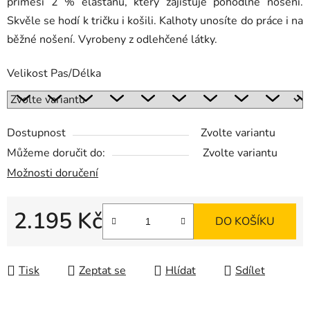
příměsí 2 % elastanu, který zajišťuje pohodlné nošení.
Skvěle se hodí k tričku i košili. Kalhoty unosíte do práce i na
běžné nošení. Vyrobeny z odlehčené látky.
Velikost Pas/Délka
Dostupnost
Zvolte variantu
Můžeme doručit do:
Zvolte variantu
Možnosti doručení
2.195 Kč
DO KOŠÍKU
Měrná cena:
Tisk
Zeptat se
Hlídat
Sdílet