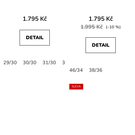
112121151 SLIM
W12SEAC13 TEXAS
STRAIGHT Indy
SLIM STRETCH Pumice
Stone
1.795 Kč
1.795 Kč
1.995 Kč
(–10 %)
DETAIL
DETAIL
29/30
30/30
31/30
32/30
33/30
34/30
36/30
46/34
38/36
SLEVA