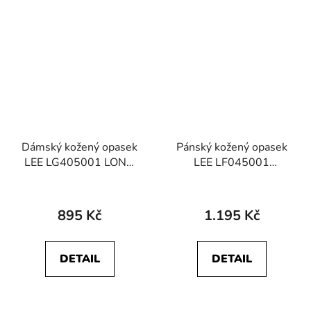
Dámský kožený opasek
Pánský kožený opasek
LEE LG405001 LONG
LEE LF045001
THIN BELT Black
112124768 LEE BELT
Black
895 Kč
1.195 Kč
DETAIL
DETAIL