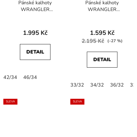
Pánské kalhoty
Pánské kalhoty
WRANGLER
WRANGLER
W12SEA114 TEXAS
W10NCMC13 CASEY
SLIM Navy
RELAXED DS CHI
Pumice Stone
1.995 Kč
1.595 Kč
2.195 Kč
(–27 %)
DETAIL
DETAIL
42/34
46/34
33/32
34/32
36/32
33
SLEVA
SLEVA