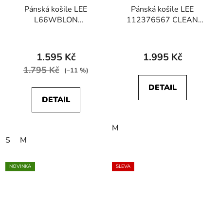
Pánská košile LEE
Pánská košile LEE
L66WBLON
112376567 CLEAN
112330644 REGULAR
WESTERN SHIRT
WESTERN SHIRT
Indigo Plaid
Washed Black
1.595 Kč
1.995 Kč
1.795 Kč
(–11 %)
DETAIL
DETAIL
M
S
M
NOVINKA
SLEVA