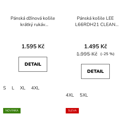
Pánská džínová košile
Pánská košile LEE
krátký rukáv
L66RDH21 CLEAN
WRANGLER
REG WESTERN
112378394 SS
Anthem Blue
WESTERN SHIRT Mid
1.595 Kč
1.495 Kč
Light Wash
1.995 Kč
(–25 %)
DETAIL
DETAIL
S
L
XL
4XL
4XL
5XL
NOVINKA
SLEVA