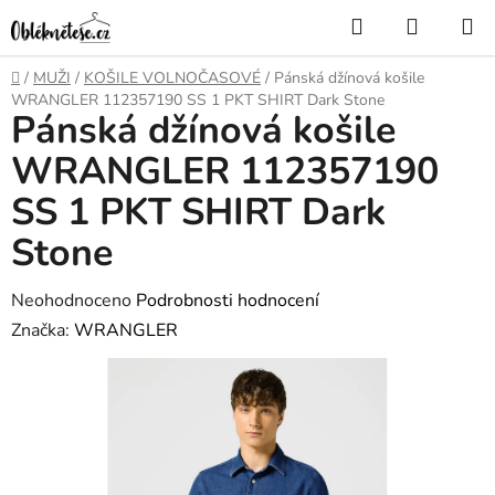
Přejít
Hledat
NÁKUP
na
KOŠÍK
obsah
Domů
/
MUŽI
/
KOŠILE VOLNOČASOVÉ
/
Pánská džínová košile
WRANGLER 112357190 SS 1 PKT SHIRT Dark Stone
Pánská džínová košile
WRANGLER 112357190
SS 1 PKT SHIRT Dark
Stone
Průměrné
Neohodnoceno
Podrobnosti hodnocení
hodnocení
Značka:
WRANGLER
produktu
je
0,0
z
5