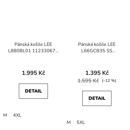
Pánská košile LEE
Pánská košile LEE
L880BL01 112330674
L66GCB35 SS
LEE BUTTON DOWN
LEESURE SHIRT Navy
Black
1.995 Kč
1.395 Kč
1.595 Kč
(–12 %)
DETAIL
DETAIL
M
4XL
M
5XL