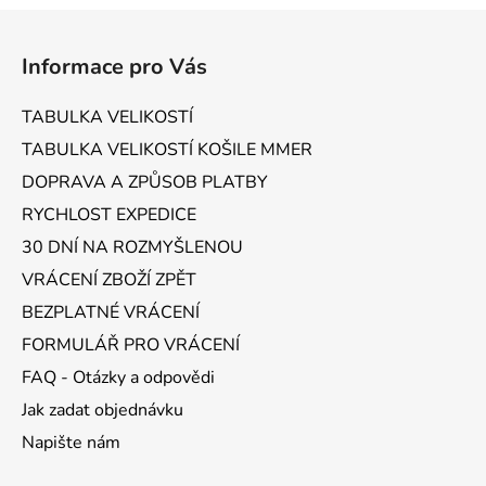
Z
á
Informace pro Vás
p
a
TABULKA VELIKOSTÍ
t
TABULKA VELIKOSTÍ KOŠILE MMER
í
DOPRAVA A ZPŮSOB PLATBY
RYCHLOST EXPEDICE
30 DNÍ NA ROZMYŠLENOU
VRÁCENÍ ZBOŽÍ ZPĚT
BEZPLATNÉ VRÁCENÍ
FORMULÁŘ PRO VRÁCENÍ
FAQ - Otázky a odpovědi
Jak zadat objednávku
Napište nám