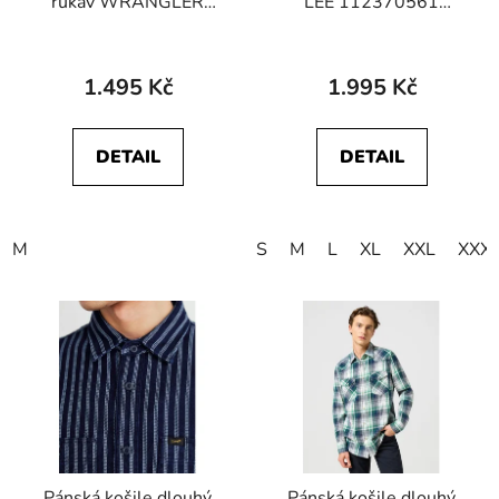
rukáv WRANGLER
LEE 112370561
112362381 SS
REGULAR WESTERN
WESTERN SHIRT Blue
SHIRT Rinse
Shadow
1.495 Kč
1.995 Kč
DETAIL
DETAIL
M
S
M
L
XL
XXL
XXX
Pánská košile dlouhý
Pánská košile dlouhý