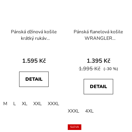
Pánská džínová košile
Pánská flanelová košile
krátký rukáv
WRANGLER
WRANGLER
W5B4MTG53
112378127 SS
WESTERN SHIRT
WESTERN SHIRT
Stone Green
1.595 Kč
1.395 Kč
Caroline Creek
1.995 Kč
(–30 %)
DETAIL
DETAIL
M
L
XL
XXL
XXXL
4XL
XXXL
4XL
SLEVA