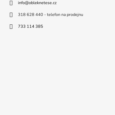
info
@
obleknetese.cz
318 628 440 - telefon na prodejnu
733 114 385