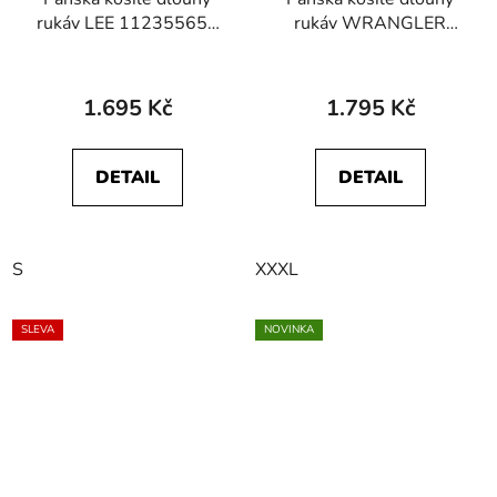
rukáv LEE 112355650
rukáv WRANGLER
WORKER SHIRT 2.0
112357242 WESTERN
Indigo
SHIRT Green Blue
1.695 Kč
1.795 Kč
DETAIL
DETAIL
S
XXXL
SLEVA
NOVINKA