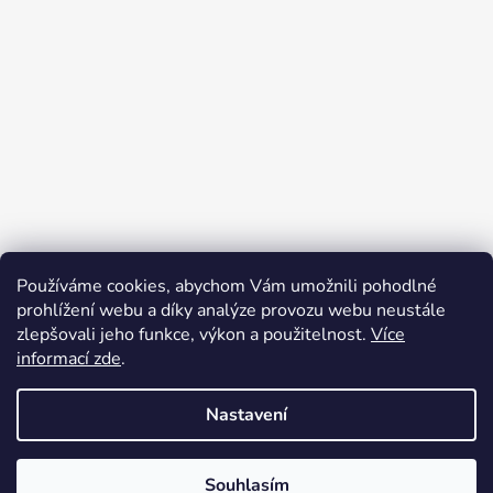
Používáme cookies, abychom Vám umožnili pohodlné
Přijímáme online platby
prohlížení webu a díky analýze provozu webu neustále
zlepšovali jeho funkce, výkon a použitelnost.
Více
informací zde
.
Nastavení
Vytvořil Shoptet
Souhlasím
Copyright 2026
Obleknete se
. Všechna práva