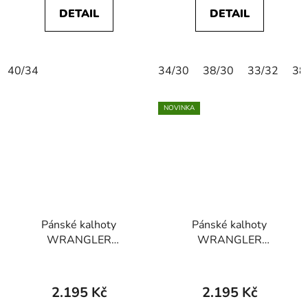
DETAIL
DETAIL
40/34
34/30
38/30
33/32
38
NOVINKA
Pánské kalhoty
Pánské kalhoty
WRANGLER
WRANGLER
112370721
112377798
GREENSBORO Dark
GREENSBORO
Navy
STRETCH Bracken
2.195 Kč
2.195 Kč