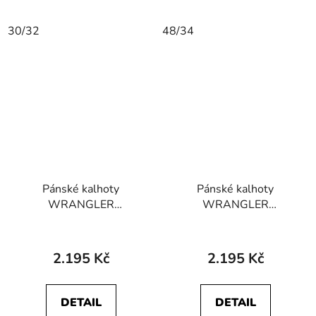
30/32
48/34
Pánské kalhoty
Pánské kalhoty
WRANGLER
WRANGLER
112350802
112350876
GREENSBORO
GREENSBORO Stone
STRETCH Dark Navy
2.195 Kč
2.195 Kč
DETAIL
DETAIL