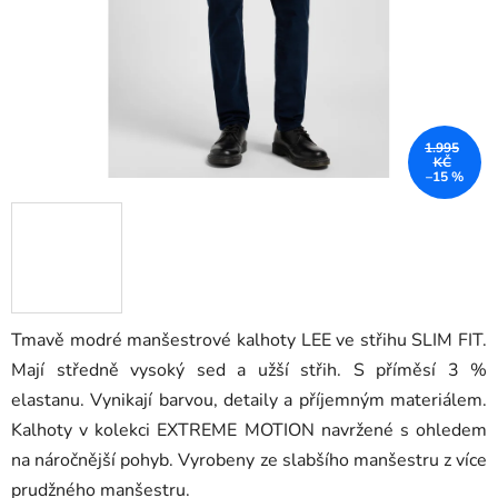
1.995
KČ
–15 %
Tmavě modré manšestrové kalhoty LEE ve střihu SLIM FIT.
Mají středně vysoký sed a užší střih. S příměsí 3 %
elastanu. Vynikají barvou, detaily a příjemným materiálem.
Kalhoty v kolekci EXTREME MOTION navržené s ohledem
na náročnější pohyb. Vyrobeny ze slabšího manšestru z více
prudžného manšestru.