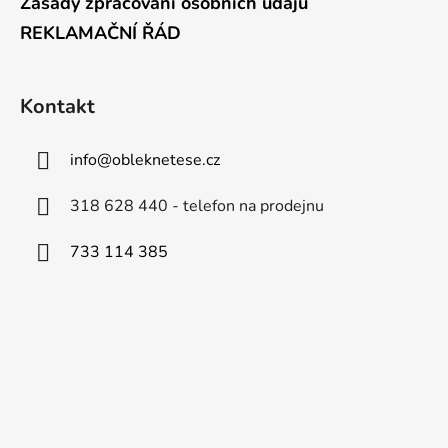
Zásady zpracování osobních údajů
REKLAMAČNÍ ŘÁD
Kontakt
info
@
obleknetese.cz
318 628 440 - telefon na prodejnu
733 114 385