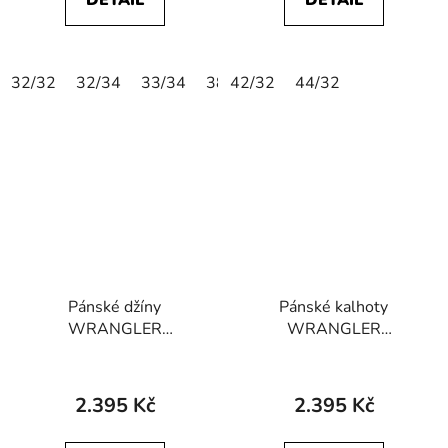
DETAIL
DETAIL
32/32
32/34
33/34
38/34
42/32
44/32
Pánské džíny
Pánské kalhoty
WRANGLER
WRANGLER
112364419
112370722
GREENSBORO
GREENSBORO
STRETCH Dandelion
STRETCH Mahogany
2.395 Kč
2.395 Kč
Summer