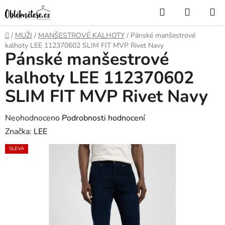
Přejít
Hledat
NÁKUP
na
KOŠÍK
obsah
Domů
/
MUŽI
/
MANŠESTROVÉ KALHOTY
/
Pánské manšestrové
kalhoty LEE 112370602 SLIM FIT MVP Rivet Navy
Pánské manšestrové
kalhoty LEE 112370602
SLIM FIT MVP Rivet Navy
Průměrné
Neohodnoceno
Podrobnosti hodnocení
hodnocení
Značka:
LEE
produktu
SLEVA
je
0,0
z
5
hvězdiček.