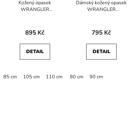
Kožený opasek
Dámský kožený opasek
WRANGLER
WRANGLER
W0N4US100
112352685 BRAIDED
112344035 SLIM BELT
BELT Cognac
Black
895 Kč
795 Kč
DETAIL
DETAIL
85 cm
105 cm
110 cm
115 cm
80 cm
90 cm