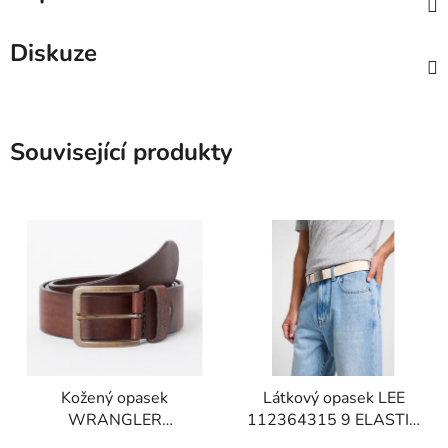
Diskuze
Související produkty
Kožený opasek
Látkový opasek LEE
WRANGLER
112364315 9 ELASTIC
W0F1U1X85
WEBBING BELT Ecru