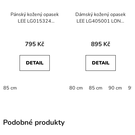
Pánský kožený opasek
Dámský kožený opasek
LEE LG015324
LEE LG405001 LONG
112124783 CORE
THIN BELT Black
BELT Brown
795 Kč
895 Kč
DETAIL
DETAIL
85 cm
80 cm
85 cm
90 cm
95
Podobné produkty