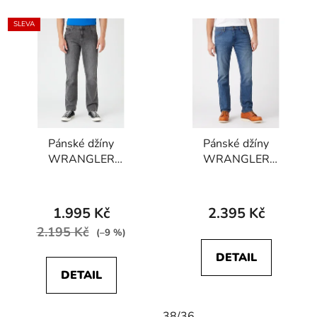
SLEVA
Pánské džíny
Pánské džíny
WRANGLER
WRANGLER
W121P416N TEXAS
W15QXP409
STRETCH Dusty
GREENSBORO
Granite
STRETCH Green Twist
1.995 Kč
2.395 Kč
2.195 Kč
(–9 %)
DETAIL
DETAIL
38/36