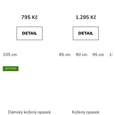
112124781 CORE
W0E5U1100
BELT Black
112141114 W EAGLE
BELT Black
795 Kč
1.295 Kč
DETAIL
DETAIL
105 cm
85 cm
90 cm
95 cm
10
NOVINKA
Dámský kožený opasek
Kožený opasek