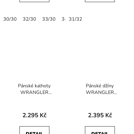
30/30
32/30
33/30
34/30
31/32
36/30
38/30
40/30
Pánské kalhoty
Pánské džíny
WRANGLER
WRANGLER
112358042
112358222
GREENSBORO
GREENSBORO
STRETCH Charcoal
STRETCH Azure Sky
2.295 Kč
2.395 Kč