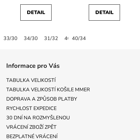
DETAIL
DETAIL
33/30
34/30
31/32
40/32
40/34
42/34
Z
á
Informace pro Vás
p
a
TABULKA VELIKOSTÍ
t
TABULKA VELIKOSTÍ KOŠILE MMER
í
DOPRAVA A ZPŮSOB PLATBY
RYCHLOST EXPEDICE
30 DNÍ NA ROZMYŠLENOU
VRÁCENÍ ZBOŽÍ ZPĚT
BEZPLATNÉ VRÁCENÍ