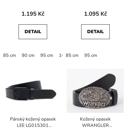
112125610
STRUCTURED BELT
1.195 Kč
1.095 Kč
BROWN
DETAIL
DETAIL
85 cm
90 cm
95 cm
100 cm
85 cm
105 cm
95 cm
110 cm
1
Pánský kožený opasek
Kožený opasek
LEE LG015301
WRANGLER