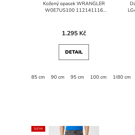
Kožený opasek WRANGLER
Dá
W0E7US100 112141116
LG
2SIDED BELT Black
1.295 Kč
DETAIL
85 cm
90 cm
95 cm
100 cm
105 cm
80 cm
SLEVA