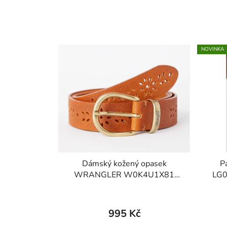
NOVINKA
Dámský kožený opasek
P
WRANGLER W0K4U1X81
LG
FLOWER BELT Cognac
995 Kč