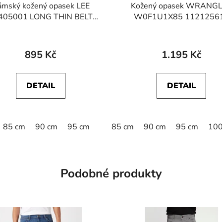
mský kožený opasek LEE
Kožený opasek WRANG
405001 LONG THIN BELT
W0F1U1X85 1121256
Black
STRUCTURED BELT BR
895 Kč
1.195 Kč
DETAIL
DETAIL
110 cm
85 cm
90 cm
115 cm
95 cm
85 cm
90 cm
95 cm
100
Podobné produkty