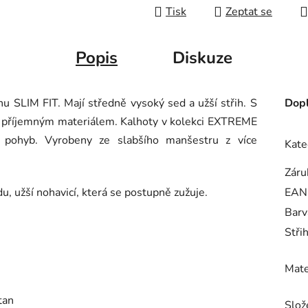
Tisk
Zeptat se
Popis
Diskuze
 SLIM FIT. Mají středně vysoký sed a užší střih. S
Dopl
 a příjemným materiálem. Kalhoty v kolekci EXTREME
pohyb. Vyrobeny ze slabšího manšestru z více
Kate
Záru
edu, užší nohavicí, která se postupně zužuje.
EAN
Barv
Stři
Mate
tan
Slož