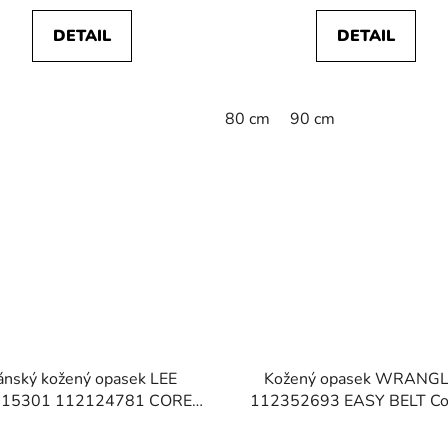
DETAIL
DETAIL
80 cm
90 cm
ánský kožený opasek LEE
Kožený opasek WRANG
015301 112124781 CORE
112352693 EASY BELT Co
BELT Black