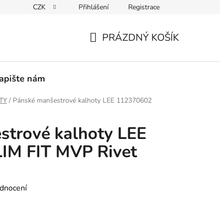
CZK
Přihlášení
Registrace
PEDICE
30 DNÍ NA ROZMYŠLENOU
VRÁCENÍ ZBOŽÍ ZPĚ
PRÁZDNÝ KOŠÍK
NÁKUPNÍ
KOŠÍK
apište nám
TY
/
Pánské manšestrové kalhoty LEE 112370602
strové kalhoty LEE
IM FIT MVP Rivet
dnocení