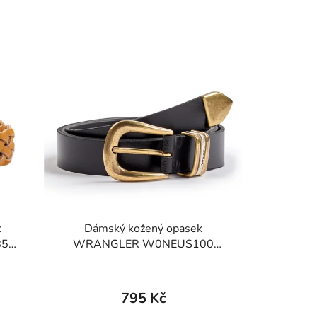
k
Dámský kožený opasek
85
WRANGLER W0NEUS100
c
112344038 TRIPLE LOOP BELT
Black
795 Kč