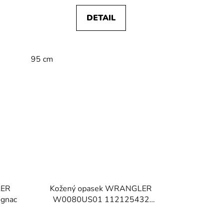
DETAIL
95 cm
LER
Kožený opasek WRANGLER
gnac
W0080US01 112125432
METAL LOOP BELT Black
Průměrné