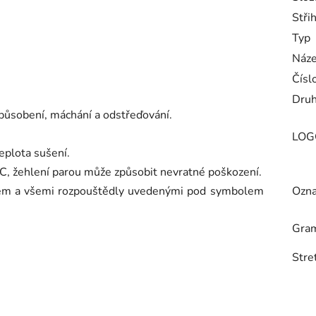
Stři
Typ
Náze
Číslo
Druh
působení, máchání a odstřeďování.
LOGO
eplota sušení.
 °C, žehlení parou může způsobit nevratné poškození.
enem a všemi rozpouštědly uvedenými pod symbolem
Ozna
Gra
Stre