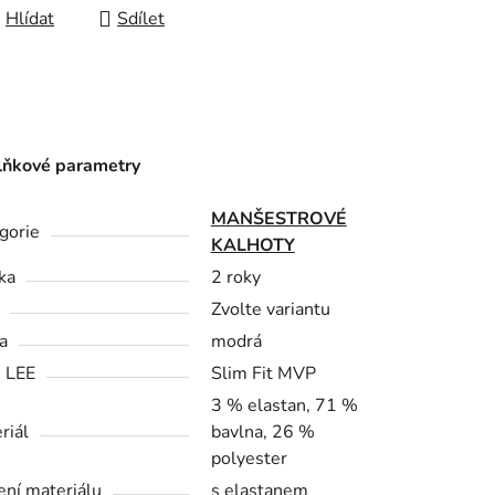
Hlídat
Sdílet
ňkové parametry
MANŠESTROVÉ
gorie
KALHOTY
ka
2 roky
Zvolte variantu
a
modrá
h LEE
Slim Fit MVP
3 % elastan, 71 %
riál
bavlna, 26 %
polyester
ení materiálu
s elastanem