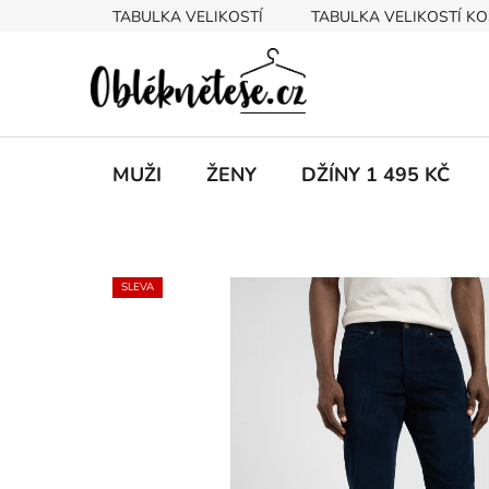
Přejít
TABULKA VELIKOSTÍ
TABULKA VELIKOSTÍ KO
na
obsah
MUŽI
ŽENY
DŽÍNY 1 495 KČ
SLEVA