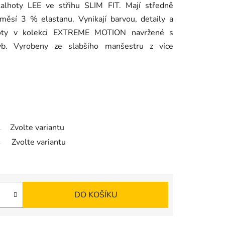
lhoty LEE ve střihu SLIM FIT. Mají středně
íměsí 3 % elastanu. Vynikají barvou, detaily a
hoty v kolekci EXTREME MOTION navržené s
yb. Vyrobeny ze slabšího manšestru z více
Zvolte variantu
Zvolte variantu
DO KOŠÍKU