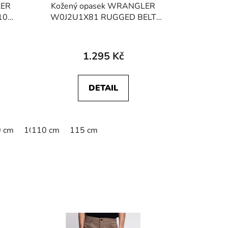
LER
Kožený opasek WRANGLER
10
W0J2U1X81 RUGGED BELT
OWN
Cognac
1.295 Kč
DETAIL
 cm
105 cm
110 cm
110 cm
115 cm
115 cm