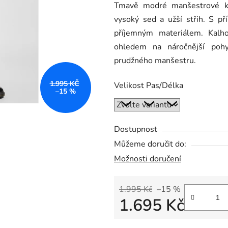
Tmavě modré manšestrové ka
je
vysoký sed a užší střih. S př
0,0
příjemným materiálem. Kal
z
ohledem na náročnější poh
5
prudžného manšestru.
hvězdiček.
1.995 KČ
Velikost Pas/Délka
–15 %
Dostupnost
Můžeme doručit do:
Možnosti doručení
1.995 Kč
–15 %
1.695 Kč
Měrná cena: