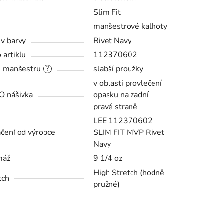
h
Slim Fit
manšestrové kalhoty
v barvy
Rivet Navy
 artiklu
112370602
 manšestru
slabší proužky
?
v oblasti provlečení
 nášivka
opasku na zadní
pravé straně
LEE 112370602
čení od výrobce
SLIM FIT MVP Rivet
Navy
máž
9 1/4 oz
High Stretch (hodně
tch
pružné)