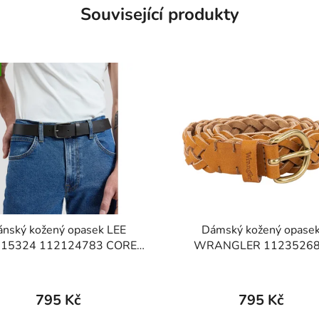
Související produkty
ánský kožený opasek LEE
Dámský kožený opase
015324 112124783 CORE
WRANGLER 1123526
BELT Brown
BRAIDED BELT Cogna
795 Kč
795 Kč