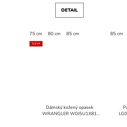
DETAIL
75 cm
80 cm
85 cm
85 cm
SLEVA
Dámský kožený opasek
P
WRANGLER W0J5U1X81
LG
PERFORATED BELT Cognac