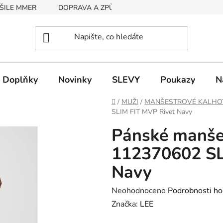
ŠILE MMER
DOPRAVA A ZPŮSOB PLATBY
RYCHLOST EX
Doplňky
Novinky
SLEVY
Poukazy
N
Domů
/
MUŽI
/
MANŠESTROVÉ KALHO
SLIM FIT MVP Rivet Navy
Pánské manše
112370602 SL
Navy
Průměrné
Neohodnoceno
Podrobnosti ho
hodnocení
Značka:
LEE
produktu