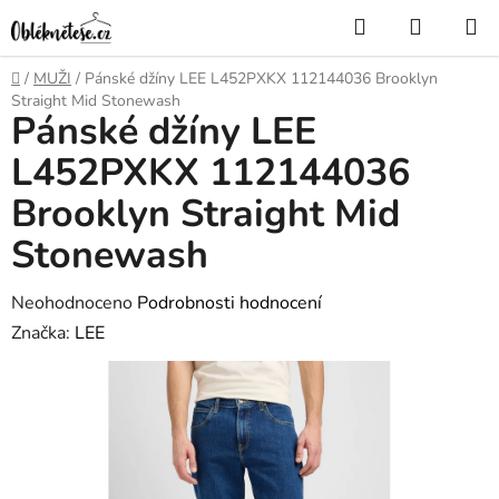
Přejít
Hledat
NÁKUP
na
KOŠÍK
obsah
Domů
/
MUŽI
/
Pánské džíny LEE L452PXKX 112144036 Brooklyn
Straight Mid Stonewash
Pánské džíny LEE
L452PXKX 112144036
Brooklyn Straight Mid
Stonewash
Průměrné
Neohodnoceno
Podrobnosti hodnocení
hodnocení
Značka:
LEE
produktu
je
0,0
z
5