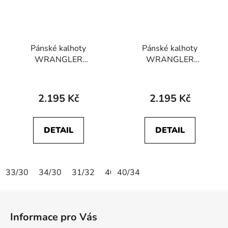
Pánské kalhoty
Pánské kalhoty
WRANGLER
WRANGLER
112370721
112377798
GREENSBORO Dark
GREENSBORO
Navy
STRETCH Bracken
2.195 Kč
2.195 Kč
DETAIL
DETAIL
33/30
34/30
31/32
40/32
40/34
42/34
Z
á
Informace pro Vás
p