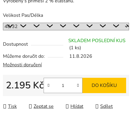
Vyrobeny s příměsí 2 % elastanu.
Velikost Pas/Délka
SKLADEM POSLEDNÍ KUS
Dostupnost
(1 ks)
Můžeme doručit do:
11.8.2026
Možnosti doručení
2.195 Kč
DO KOŠÍKU
Měrná cena:
Tisk
Zeptat se
Hlídat
Sdílet