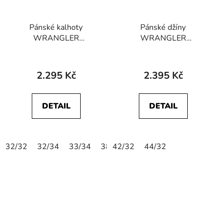
Pánské kalhoty
Pánské džíny
WRANGLER
WRANGLER
112358042
112358222
GREENSBORO
GREENSBORO
STRETCH Charcoal
STRETCH Azure Sky
2.295 Kč
2.395 Kč
DETAIL
DETAIL
32/32
32/34
33/34
38/34
42/32
44/32