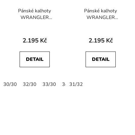
Pánské kalhoty
Pánské kalhoty
WRANGLER
WRANGLER
112350802
112350876
GREENSBORO
GREENSBORO Stone
STRETCH Dark Navy
2.195 Kč
2.195 Kč
DETAIL
DETAIL
30/30
32/30
33/30
34/30
31/32
36/30
38/30
40/30