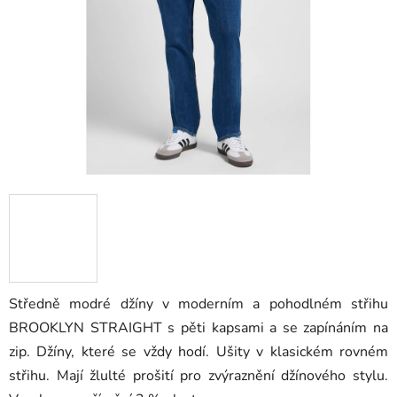
hvězdiček.
Středně modré džíny v moderním a pohodlném střihu
BROOKLYN STRAIGHT s pěti kapsami a se zapínáním na
zip. Džíny, které se vždy hodí. Ušity v klasickém rovném
střihu. Mají žlulté prošití pro zvýraznění džínového stylu.