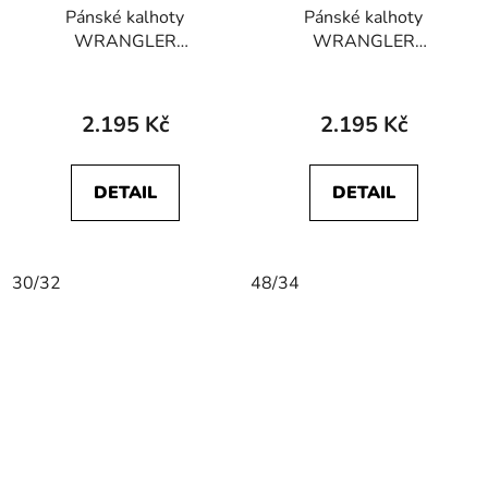
Pánské kalhoty
Pánské kalhoty
WRANGLER
WRANGLER
W15QNDM16
W15QNDH46
GREENSBORO
GREENSBORO
STRETCH Iron Grey
STRETCH Chinchilla
2.195 Kč
2.195 Kč
DETAIL
DETAIL
30/32
48/34