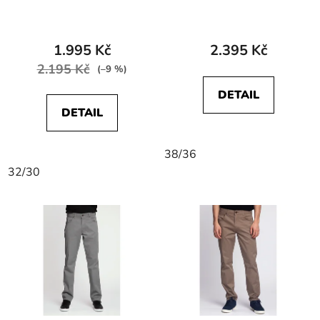
W121P416N TEXAS
W15QXP409
STRETCH Dusty
GREENSBORO
Granite
STRETCH Green Twist
1.995 Kč
2.395 Kč
2.195 Kč
(–9 %)
DETAIL
DETAIL
38/36
32/30