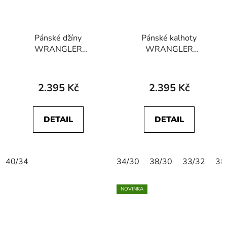
Pánské džíny
Pánské kalhoty
WRANGLER
WRANGLER
112364419
112370722
GREENSBORO
GREENSBORO
STRETCH Dandelion
STRETCH Mahogany
2.395 Kč
2.395 Kč
Summer
DETAIL
DETAIL
40/34
34/30
38/30
33/32
38
NOVINKA