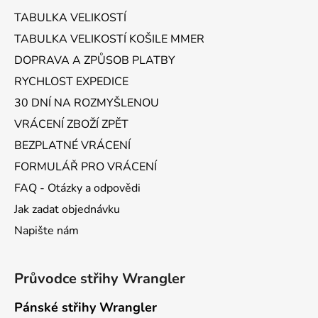
a
TABULKA VELIKOSTÍ
t
TABULKA VELIKOSTÍ KOŠILE MMER
í
DOPRAVA A ZPŮSOB PLATBY
RYCHLOST EXPEDICE
30 DNÍ NA ROZMYŠLENOU
VRÁCENÍ ZBOŽÍ ZPĚT
BEZPLATNÉ VRÁCENÍ
FORMULÁŘ PRO VRÁCENÍ
FAQ - Otázky a odpovědi
Jak zadat objednávku
Napište nám
Průvodce střihy Wrangler
Pánské střihy Wrangler