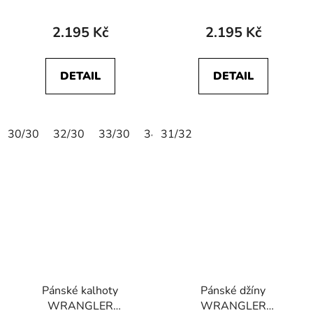
GREENSBORO
GREENSBORO Stone
STRETCH Dark Navy
2.195 Kč
2.195 Kč
DETAIL
DETAIL
30/30
32/30
33/30
34/30
31/32
36/30
38/30
40/30
Pánské kalhoty
Pánské džíny
WRANGLER
WRANGLER