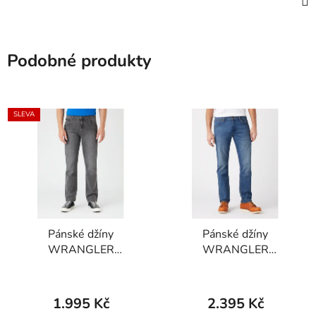
Podobné produkty
SLEVA
Pánské džíny
Pánské džíny
WRANGLER
WRANGLER
W121P416N TEXAS
W15QXP409
STRETCH Dusty
GREENSBORO
Granite
STRETCH Green Twist
1.995 Kč
2.395 Kč