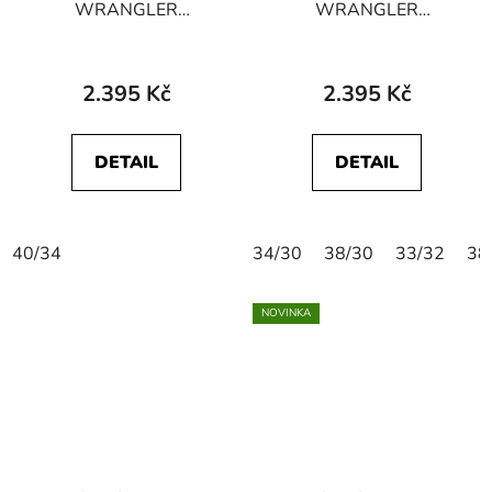
WRANGLER
WRANGLER
112364419
112370722
GREENSBORO
GREENSBORO
STRETCH Dandelion
STRETCH Mahogany
2.395 Kč
2.395 Kč
Summer
DETAIL
DETAIL
40/34
34/30
38/30
33/32
38
NOVINKA