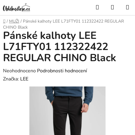
Přejít
Hledat
NÁKUP
na
KOŠÍK
obsah
Domů
/
MUŽI
/
Pánské kalhoty LEE L71FTY01 112322422 REGULAR
CHINO Black
Pánské kalhoty LEE
L71FTY01 112322422
REGULAR CHINO Black
Průměrné
Neohodnoceno
Podrobnosti hodnocení
hodnocení
Značka:
LEE
produktu
je
0,0
z
5
hvězdiček.