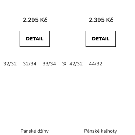
112358042
112358222
GREENSBORO
GREENSBORO
STRETCH Charcoal
STRETCH Azure Sky
2.295 Kč
2.395 Kč
DETAIL
DETAIL
32/32
32/34
33/34
38/34
42/32
44/32
Pánské džíny
Pánské kalhoty