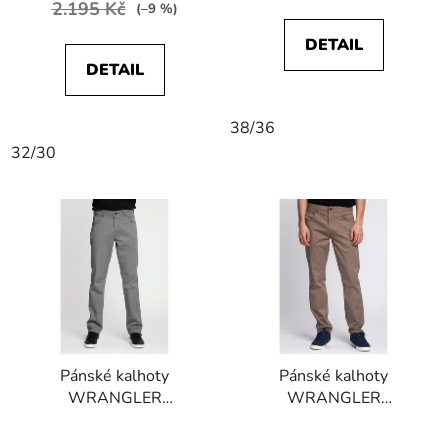
2.195 Kč
(–9 %)
DETAIL
DETAIL
38/36
32/30
Pánské kalhoty
Pánské kalhoty
WRANGLER
WRANGLER
W15QNDM16
W15QNDH46
GREENSBORO
GREENSBORO