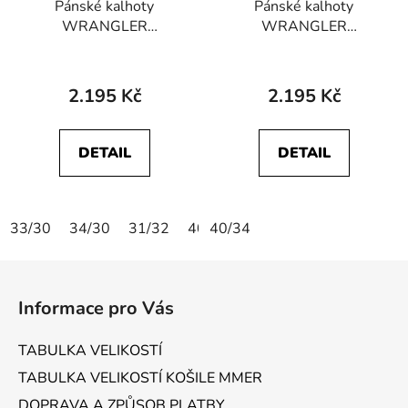
Pánské kalhoty
Pánské kalhoty
WRANGLER
WRANGLER
112370721
112377798
GREENSBORO Dark
GREENSBORO
Navy
STRETCH Bracken
2.195 Kč
2.195 Kč
DETAIL
DETAIL
33/30
34/30
31/32
40/32
40/34
42/34
Z
á
Informace pro Vás
p
a
TABULKA VELIKOSTÍ
t
TABULKA VELIKOSTÍ KOŠILE MMER
í
DOPRAVA A ZPŮSOB PLATBY