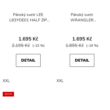
Pánský svetr LEE
Pánský svetr
L83YDE01 HALF ZIP
WRANGLER
KNIT Black
W8B5QOG08 FULL ZIP
KNIT Deep Forest
1.695 Kč
1.695 Kč
2.195 Kč
1.895 Kč
(–22 %)
(–10 %)
DETAIL
DETAIL
XXL
XXL
SLEVA