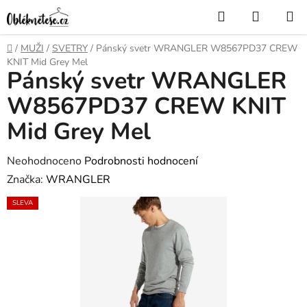
Přejít
Hledat
NÁKUP
na
KOŠÍK
obsah
Domů
/
MUŽI
/
SVETRY
/
Pánský svetr WRANGLER W8567PD37 CREW
KNIT Mid Grey Mel
Pánský svetr WRANGLER
W8567PD37 CREW KNIT
Mid Grey Mel
Průměrné
Neohodnoceno
Podrobnosti hodnocení
hodnocení
Značka:
WRANGLER
produktu
SLEVA
je
0,0
z
5
hvězdiček.