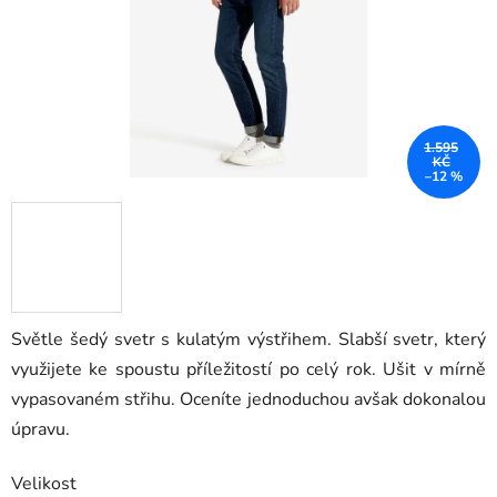
1.595
KČ
–12 %
Světle šedý svetr s kulatým výstřihem. Slabší svetr, který
využijete ke spoustu příležitostí po celý rok. Ušit v mírně
vypasovaném střihu. Oceníte jednoduchou avšak dokonalou
úpravu.
Velikost