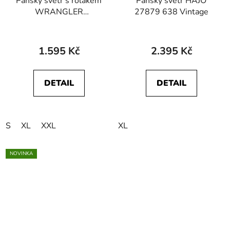
Pánský svetr s rolákem
Pánský svetr HAJO
WRANGLER
27879 638 Vintage
112356772
TURTLENECK Black
1.595 Kč
2.395 Kč
DETAIL
DETAIL
S
XL
XXL
XL
NOVINKA