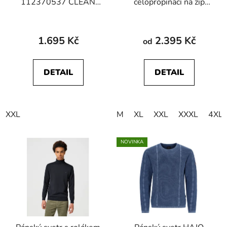
112370537 CLEAN
celopropínací na zip
RAGLAN SWEATER
HAJO 27851 102
Olive Gray
1.695 Kč
2.395 Kč
od
DETAIL
DETAIL
XXL
M
XL
XXL
XXXL
4XL
NOVINKA