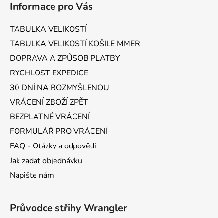
Informace pro Vás
p
a
TABULKA VELIKOSTÍ
t
TABULKA VELIKOSTÍ KOŠILE MMER
í
DOPRAVA A ZPŮSOB PLATBY
RYCHLOST EXPEDICE
30 DNÍ NA ROZMYŠLENOU
VRÁCENÍ ZBOŽÍ ZPĚT
BEZPLATNÉ VRÁCENÍ
FORMULÁŘ PRO VRÁCENÍ
FAQ - Otázky a odpovědi
Jak zadat objednávku
Napište nám
Průvodce střihy Wrangler