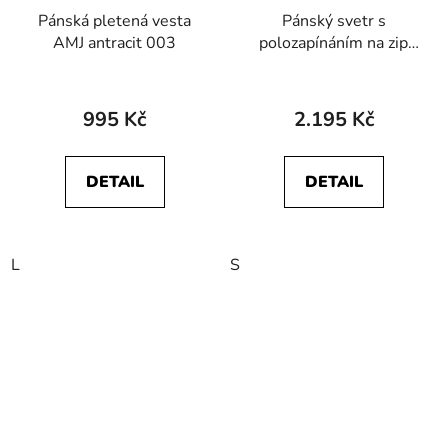
Pánská pletená vesta
Pánský svetr s
AMJ antracit 003
polozapínáním na zip
HAJO 27681 663
Vintage Style
995 Kč
2.195 Kč
DETAIL
DETAIL
L
S