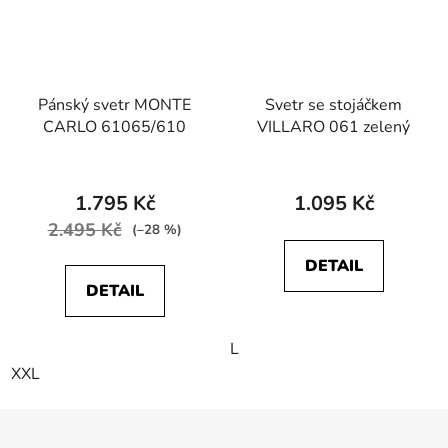
Pánský svetr MONTE
Svetr se stojáčkem
CARLO 61065/610
VILLARO 061 zelený
1.795 Kč
1.095 Kč
2.495 Kč
(–28 %)
DETAIL
DETAIL
L
XXL
Z
á