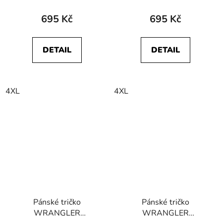
OFF TEE Aubergine
OFF TEE Nutmeg
Brown
695 Kč
695 Kč
DETAIL
DETAIL
4XL
4XL
Pánské tričko
Pánské tričko
WRANGLER
WRANGLER