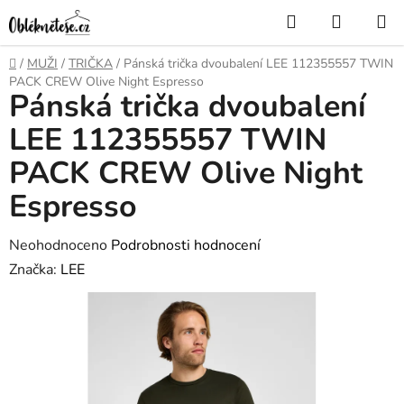
Přejít
Hledat
NÁKUP
na
KOŠÍK
obsah
Domů
/
MUŽI
/
TRIČKA
/
Pánská trička dvoubalení LEE 112355557 TWIN
PACK CREW Olive Night Espresso
Pánská trička dvoubalení
LEE 112355557 TWIN
PACK CREW Olive Night
Espresso
Průměrné
Neohodnoceno
Podrobnosti hodnocení
hodnocení
Značka:
LEE
produktu
je
0,0
z
5