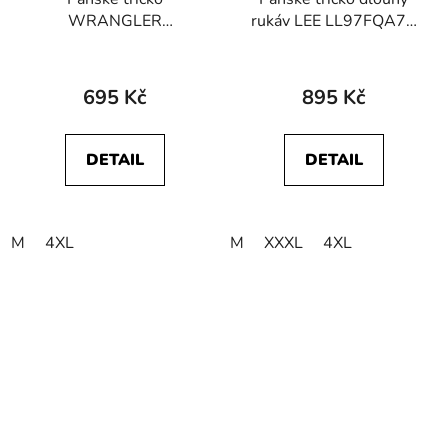
WRANGLER
rukáv LEE LL97FQA70
W70MEEG03
112342595
112341130 SIGN OFF
ESSENTIAL LS TEE
TEE Deep Teal Green
Arabica
695 Kč
895 Kč
DETAIL
DETAIL
M
4XL
M
XXXL
4XL