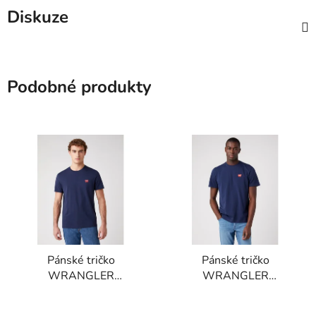
Diskuze
Podobné produkty
Pánské tričko
Pánské tričko
WRANGLER
WRANGLER
W7C07D335 SS SIGN
W70MD3114 SIGN
OFF TEE Navy
OFF TEE Navy