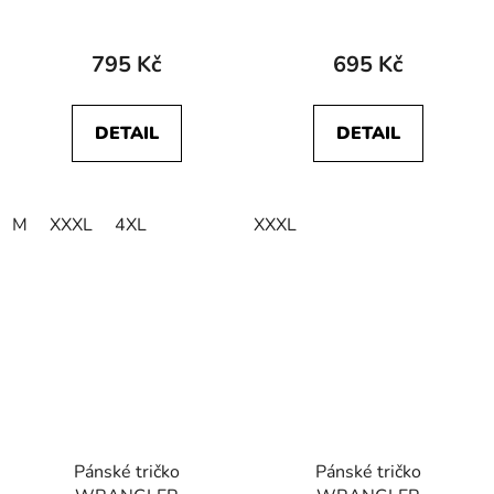
W70KD3100 LS SIGN
W7CAD3XV6
OFF TEE Black
GRAPHIC TEE Faded
Black
795 Kč
695 Kč
DETAIL
DETAIL
M
XXXL
4XL
XXXL
Pánské tričko
Pánské tričko