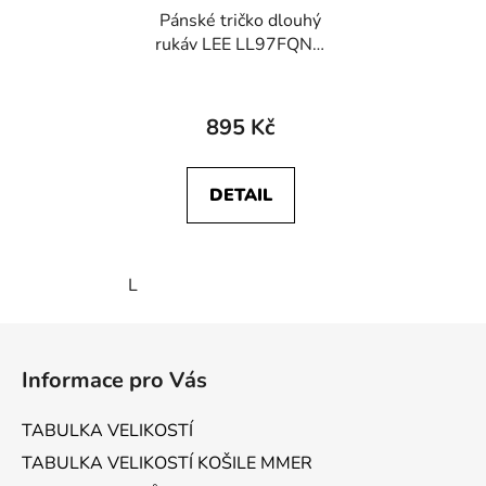
Pánské tričko dlouhý
rukáv LEE LL97FQNQ
112342483
ESSENTIAL LS TEE Ecru
895 Kč
DETAIL
L
Z
á
Informace pro Vás
p
a
TABULKA VELIKOSTÍ
t
TABULKA VELIKOSTÍ KOŠILE MMER
í