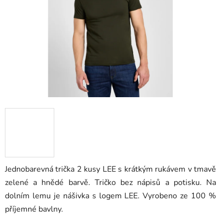
hvězdiček.
Jednobarevná trička 2 kusy LEE s krátkým rukávem v tmavě
zelené a hnědé barvě. Tričko bez nápisů a potisku. Na
dolním lemu je nášivka s logem LEE. Vyrobeno ze 100 %
příjemné bavlny.