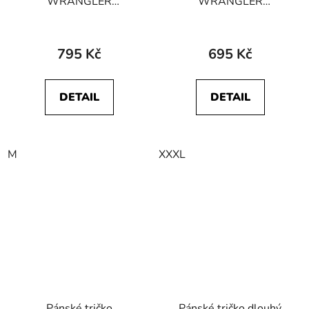
WRANGLER
WRANGLER
W7BGEE100 GRAPHIC
W70MEE33B
TEE Black
112341129 SIGN OFF
TEE Storm Blue
795 Kč
695 Kč
DETAIL
DETAIL
M
XXXL
Pánské tričko
Pánské tričko dlouhý