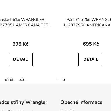
ánské tričko WRANGLER
Pánské tričko WRANGL
377951 AMERICANA TEE
112377950 AMERICANA
Worn White
Black
695 Kč
695 Kč
DETAIL
DETAIL
XXXL
4XL
L
XL
dce střihy Wrangler
Obecné informace