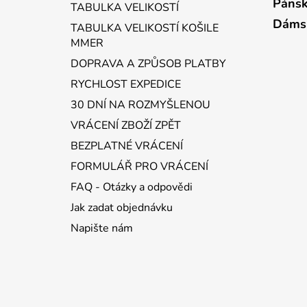
a
Pánsk
TABULKA VELIKOSTÍ
t
Dáms
TABULKA VELIKOSTÍ KOŠILE
í
MMER
DOPRAVA A ZPŮSOB PLATBY
RYCHLOST EXPEDICE
30 DNÍ NA ROZMYŠLENOU
VRÁCENÍ ZBOŽÍ ZPĚT
BEZPLATNÉ VRÁCENÍ
FORMULÁŘ PRO VRÁCENÍ
FAQ - Otázky a odpovědi
Jak zadat objednávku
Napište nám