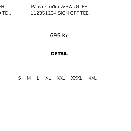
ER
Pánské tričko WRANGLER
 TEE
112351234 SIGN OFF TEE
Vintage White
695 Kč
DETAIL
S
M
L
XL
XXL
XXXL
4XL