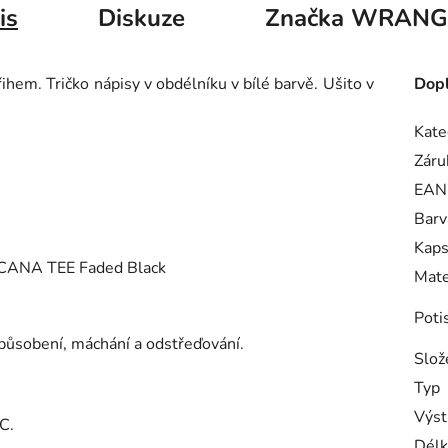
is
Diskuze
Značka
WRANG
hem. Tričko nápisy v obdélníku v bílé barvě. Ušito v
Dopl
Kate
Záru
EAN
Barv
Kaps
CANA TEE Faded Black
Mate
Poti
působení, máchání a odstřeďování.
Slož
Typ
Výst
C.
Délk