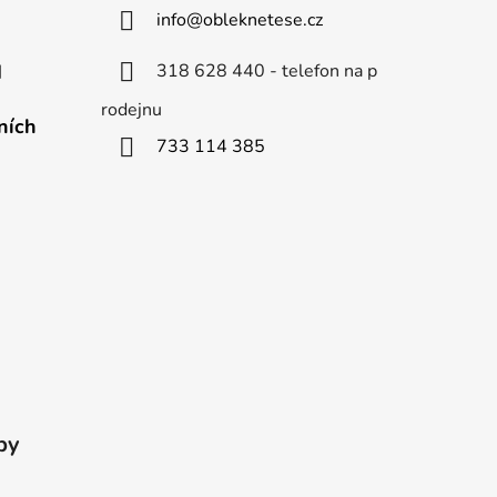
info
@
obleknetese.cz
318 628 440 - telefon na p
d
rodejnu
ních
733 114 385
by