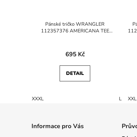
Pánské tričko WRANGLER
P
112357376 AMERICANA TEE
112
Faded Black
695 Kč
DETAIL
XXXL
L
XXL
Z
á
Informace pro Vás
Průvo
p