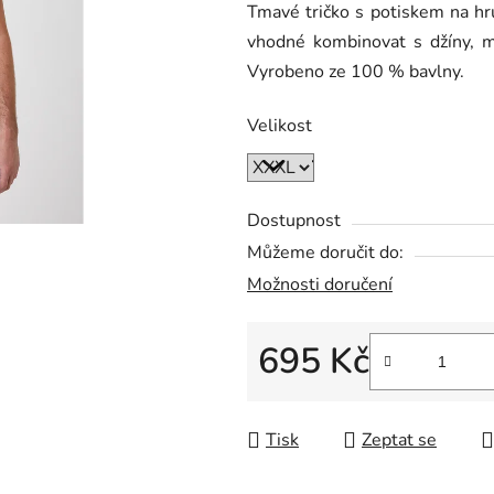
Tmavé tričko s potiskem na hr
je
vhodné kombinovat s džíny, m
0,0
Vyrobeno ze 100 % bavlny.
z
5
Velikost
hvězdiček.
Dostupnost
Můžeme doručit do:
Možnosti doručení
695 Kč
Měrná cena:
Tisk
Zeptat se