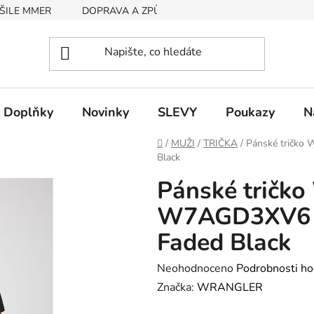
ŠILE MMER
DOPRAVA A ZPŮSOB PLATBY
RYCHLOST EX
Doplňky
Novinky
SLEVY
Poukazy
N
Domů
/
MUŽI
/
TRIČKA
/
Pánské tričk
Black
Pánské trič
W7AGD3XV6 
Faded Black
Průměrné
Neohodnoceno
Podrobnosti ho
hodnocení
Značka:
WRANGLER
produktu