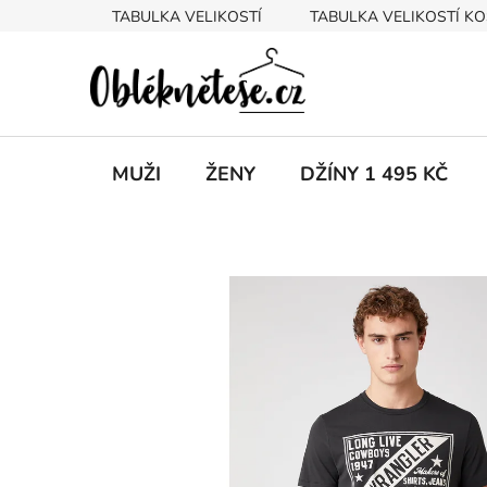
Přejít
TABULKA VELIKOSTÍ
TABULKA VELIKOSTÍ KO
na
obsah
MUŽI
ŽENY
DŽÍNY 1 495 KČ