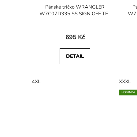
Pánské tričko WRANGLER
P
W7C07D335 SS SIGN OFF TEE
W7L
Navy
695 Kč
DETAIL
4XL
XXXL
NOVINKA