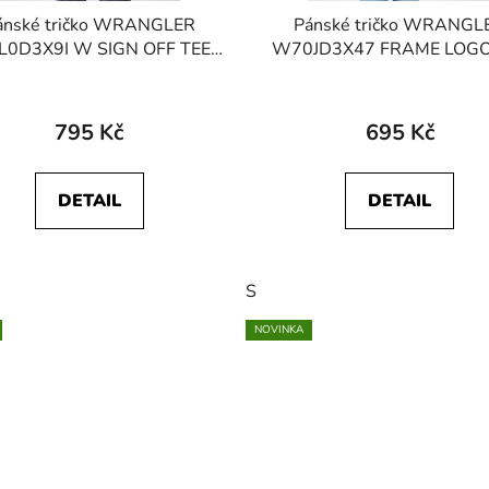
ánské tričko WRANGLER
Pánské tričko WRANGL
0D3X9I W SIGN OFF TEE
W70JD3X47 FRAME LOGO
Medieval Blue
Red
795 Kč
695 Kč
DETAIL
DETAIL
S
NOVINKA