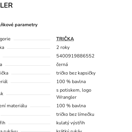
LER
ňkové parametry
gorie
TRIČKA
ka
2 roky
5400919886552
a
černá
ička
tričko bez kapsičky
riál
100 % bavlna
s potiskem, logo
sk
Wrangler
ení materiálu
100 % bavlna
tričko bez límečku
řih
kulatý výstřih
a rukávu
krátký rukáv