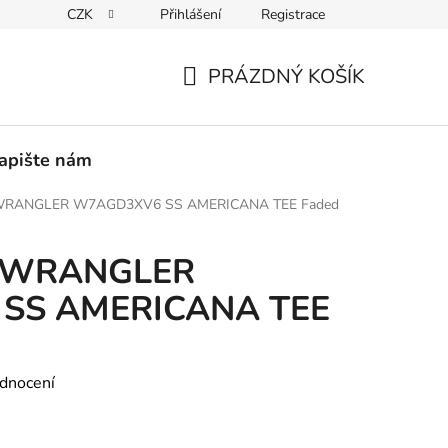
CZK
Přihlášení
Registrace
PEDICE
30 DNÍ NA ROZMYŠLENOU
VRÁCENÍ ZBOŽÍ ZPĚ
PRÁZDNÝ KOŠÍK
NÁKUPNÍ
KOŠÍK
apište nám
o WRANGLER W7AGD3XV6 SS AMERICANA TEE Faded
ko WRANGLER
SS AMERICANA TEE
dnocení