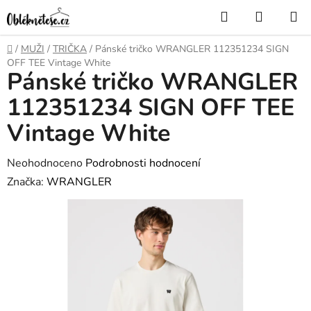
Přejít
Hledat
NÁKUP
na
KOŠÍK
obsah
Domů
/
MUŽI
/
TRIČKA
/
Pánské tričko WRANGLER 112351234 SIGN
OFF TEE Vintage White
Pánské tričko WRANGLER
112351234 SIGN OFF TEE
Vintage White
Průměrné
Neohodnoceno
Podrobnosti hodnocení
hodnocení
Značka:
WRANGLER
produktu
je
0,0
z
5
hvězdiček.