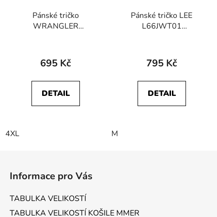
Pánské tričko
Pánské tričko LEE
WRANGLER
L66JWT01
W70MD3H02 SIGN
112321775 ULTIMATE
OFF TEE Nutmeg
POCKET TEE Black
Brown
695 Kč
795 Kč
DETAIL
DETAIL
4XL
M
Z
á
Informace pro Vás
p
a
TABULKA VELIKOSTÍ
t
TABULKA VELIKOSTÍ KOŠILE MMER