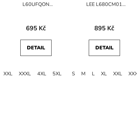
L60UFQON
LEE L680CM01
112113584 SS PATCH
112117012 TWIN
LOGO TEE Washed
PACK CREW Black
Black
695 Kč
895 Kč
DETAIL
DETAIL
XXL
XXXL
4XL
5XL
S
M
L
XL
XXL
XXX