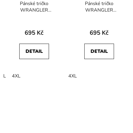
Pánské tričko
Pánské tričko
WRANGLER
WRANGLER
W70MD3114 SIGN
W70MD3XU1 SIGN
OFF TEE Navy
OFF TEE Aubergine
695 Kč
695 Kč
DETAIL
DETAIL
L
4XL
4XL