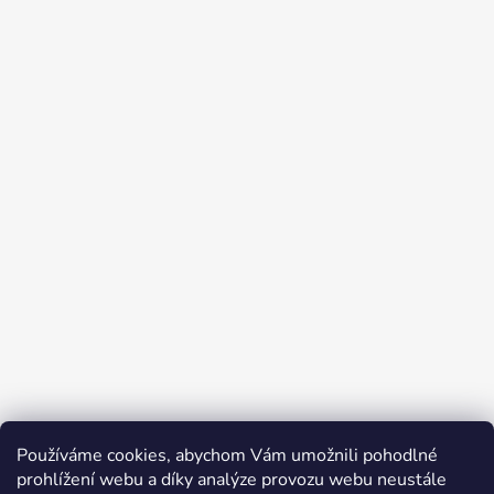
Používáme cookies, abychom Vám umožnili pohodlné
Přijímáme online platby
prohlížení webu a díky analýze provozu webu neustále