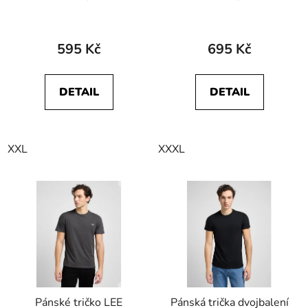
W7C07D304 Melon
W7AGD3XV6 SS
Orange
AMERICANA TEE
Faded Black
595 Kč
695 Kč
DETAIL
DETAIL
XXL
XXXL
Pánské tričko LEE
Pánská trička dvojbalení