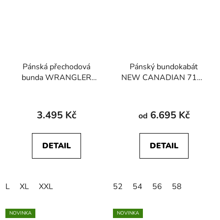
Pánská přechodová
Pánský bundokabát
bunda WRANGLER
NEW CANADIAN 7118
112371449
22563 700 černá
PACKABLE PUFFER
Dusty Olive
3.495 Kč
6.695 Kč
od
DETAIL
DETAIL
L
XL
XXL
52
54
56
58
NOVINKA
NOVINKA