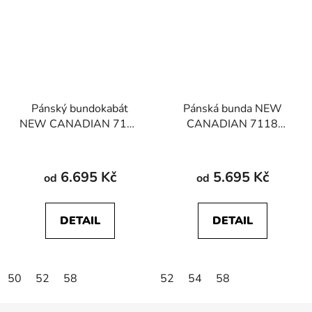
Pánský bundokabát
Pánská bunda NEW
NEW CANADIAN 7118
CANADIAN 7118
22563 101 temně
32431 101 temně
modrá
modrá
6.695 Kč
5.695 Kč
od
od
DETAIL
DETAIL
50
52
58
52
54
58
Z