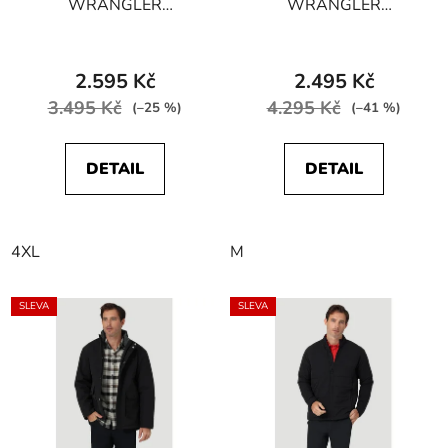
WRANGLER
WRANGLER
WA4FY5100 NEW
W4B2WW114
PUFFER Black
BODYGUARD Navy
2.595 Kč
2.495 Kč
3.495 Kč
4.295 Kč
(–25 %)
(–41 %)
DETAIL
DETAIL
4XL
M
SLEVA
SLEVA