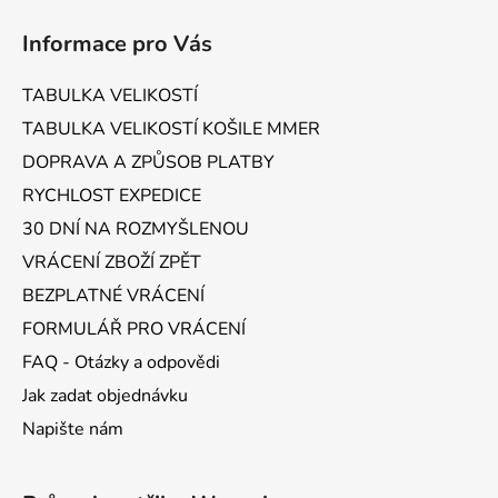
á
Informace pro Vás
p
a
TABULKA VELIKOSTÍ
t
TABULKA VELIKOSTÍ KOŠILE MMER
í
DOPRAVA A ZPŮSOB PLATBY
RYCHLOST EXPEDICE
30 DNÍ NA ROZMYŠLENOU
VRÁCENÍ ZBOŽÍ ZPĚT
BEZPLATNÉ VRÁCENÍ
FORMULÁŘ PRO VRÁCENÍ
FAQ - Otázky a odpovědi
Jak zadat objednávku
Napište nám