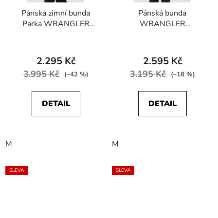
Pánská zimní bunda
Pánská bunda
Parka WRANGLER
WRANGLER
W4P2ED100 Stowable
W4G6DX100 ATG
Hood Parka Black
ISULATED JACKET
Black
2.295 Kč
2.595 Kč
3.995 Kč
3.195 Kč
(–42 %)
(–18 %)
DETAIL
DETAIL
M
M
SLEVA
SLEVA