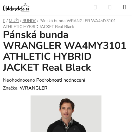
Přejít
Hledat
NÁKUP
na
KOŠÍK
obsah
Domů
/
MUŽI
/
BUNDY
/
Pánská bunda WRANGLER WA4MY3101
ATHLETIC HYBRID JACKET Real Black
Pánská bunda
WRANGLER WA4MY3101
ATHLETIC HYBRID
JACKET Real Black
Průměrné
Neohodnoceno
Podrobnosti hodnocení
hodnocení
Značka:
WRANGLER
produktu
je
0,0
z
5