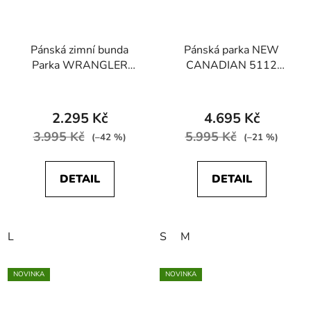
Pánská zimní bunda
Pánská parka NEW
Parka WRANGLER
CANADIAN 5112
W4P2ED16F Stowable
22362 230 2121
Hood Parka Sudan
Brown
2.295 Kč
4.695 Kč
3.995 Kč
5.995 Kč
(–42 %)
(–21 %)
DETAIL
DETAIL
L
S
M
NOVINKA
NOVINKA