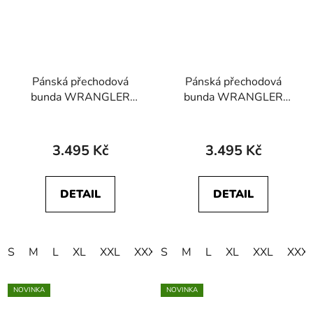
Pánská přechodová
Pánská přechodová
bunda WRANGLER
bunda WRANGLER
112371447
112371448
PACKABLE PUFFER
PACKABLE PUFFER
Black
Navy
3.495 Kč
3.495 Kč
DETAIL
DETAIL
S
M
L
XL
XXL
XXXL
S
4XL
M
L
XL
XXL
XXX
NOVINKA
NOVINKA