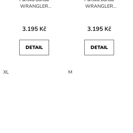
WRANGLER
WRANGLER
W4F86PX45
W4F86PXAE
HARRINGTON JKT
HARRINGTON JKT Dark
Dusty Olive
Blue
3.195 Kč
3.195 Kč
DETAIL
DETAIL
XL
M