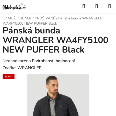
Přejít
Hledat
NÁKUP
na
KOŠÍK
obsah
Domů
/
MUŽI
/
BUNDY
/
PROŠÍVANÉ
/
Pánská bunda WRANGLER
WA4FY5100 NEW PUFFER Black
Pánská bunda
WRANGLER WA4FY5100
NEW PUFFER Black
Průměrné
Neohodnoceno
Podrobnosti hodnocení
hodnocení
Značka:
WRANGLER
produktu
SLEVA
je
0,0
z
5
hvězdiček.