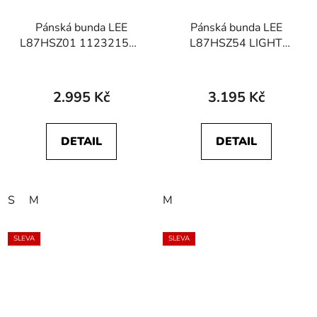
Pánská bunda LEE
Pánská bunda LEE
L87HSZ01 112321559
L87HSZ54 LIGHT
LIGHT PUFFER JACKET
PUFFER JACKET Marine
Black
2.995 Kč
3.195 Kč
DETAIL
DETAIL
S
M
M
SLEVA
SLEVA