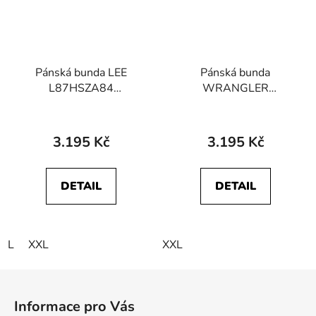
Pánská bunda LEE
Pánská bunda
L87HSZA84
WRANGLER
112341645 LIGHT
W41AVG100
PUFFER JKT Port
112341087
TRANSITIONAL
3.195 Kč
3.195 Kč
JACKET Black
DETAIL
DETAIL
L
XXL
XXL
Z
á
Informace pro Vás
p