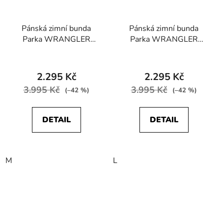
Pánská zimní bunda
Pánská zimní bunda
Parka WRANGLER
Parka WRANGLER
W4P2ED100 Stowable
W4P2ED16F Stowable
Hood Parka Black
Hood Parka Sudan
Brown
2.295 Kč
2.295 Kč
3.995 Kč
3.995 Kč
(–42 %)
(–42 %)
DETAIL
DETAIL
M
L