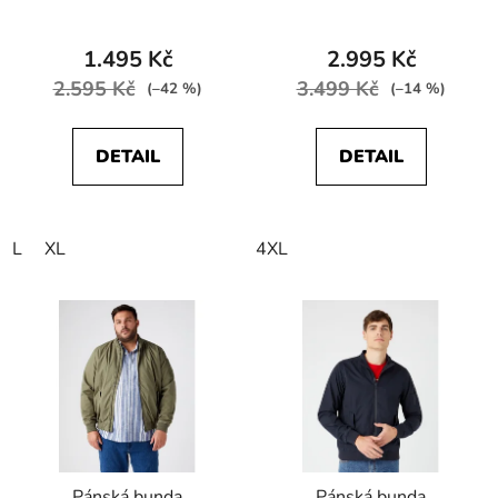
VEST Pine
Navy
1.495 Kč
2.995 Kč
2.595 Kč
3.499 Kč
(–42 %)
(–14 %)
DETAIL
DETAIL
L
XL
4XL
Pánská bunda
Pánská bunda