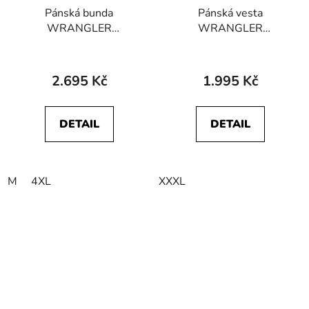
Pánská bunda
Pánská vesta
WRANGLER
WRANGLER
WA4MY3101
W4G7Y3101
ATHLETIC HYBRID
ATHLETIC HYBRID
JACKET Real Black
VEST Black
2.695 Kč
1.995 Kč
DETAIL
DETAIL
M
4XL
XXXL