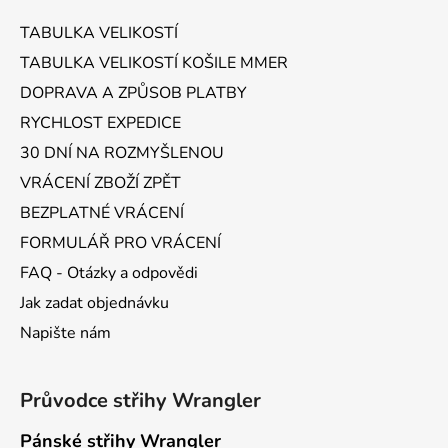
a
TABULKA VELIKOSTÍ
t
TABULKA VELIKOSTÍ KOŠILE MMER
í
DOPRAVA A ZPŮSOB PLATBY
RYCHLOST EXPEDICE
30 DNÍ NA ROZMYŠLENOU
VRÁCENÍ ZBOŽÍ ZPĚT
BEZPLATNÉ VRÁCENÍ
FORMULÁŘ PRO VRÁCENÍ
FAQ - Otázky a odpovědi
Jak zadat objednávku
Napište nám
Průvodce střihy Wrangler
Pánské střihy Wrangler