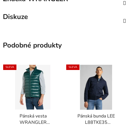
Diskuze
Podobné produkty
SLEVA
SLEVA
Pánská vesta
Pánská bunda LEE
WRANGLER
L88TKE35
W4A3XTG01 PUFFER
HARRINGTON JACKET