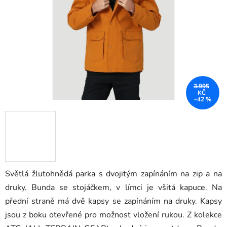
hvězdiček.
3.995
KČ
–42 %
Světlá žlutohnědá parka s dvojitým zapínáním na zip a na
druky. Bunda se stojáčkem, v límci je všitá kapuce. Na
přední straně má dvě kapsy se zapínáním na druky. Kapsy
jsou z boku otevřené pro možnost vložení rukou. Z kolekce