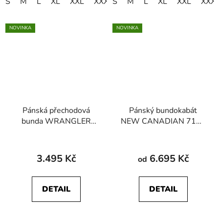
S
M
L
XL
XXL
XXXL
S
4XL
M
L
XL
XXL
XXX
NOVINKA
NOVINKA
Pánská přechodová
Pánský bundokabát
bunda WRANGLER
NEW CANADIAN 7118
112371449
22563 700 černá
PACKABLE PUFFER
Dusty Olive
3.495 Kč
6.695 Kč
od
DETAIL
DETAIL