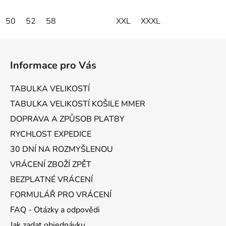
50
52
58
XXL
XXXL
Z
á
Informace pro Vás
p
a
TABULKA VELIKOSTÍ
t
TABULKA VELIKOSTÍ KOŠILE MMER
í
DOPRAVA A ZPŮSOB PLATBY
RYCHLOST EXPEDICE
30 DNÍ NA ROZMYŠLENOU
VRÁCENÍ ZBOŽÍ ZPĚT
BEZPLATNÉ VRÁCENÍ
FORMULÁŘ PRO VRÁCENÍ
FAQ - Otázky a odpovědi
Jak zadat objednávku