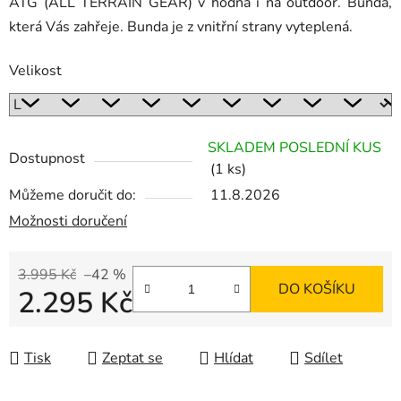
ATG (ALL TERRAIN GEAR) v hodná i na outdoor. Bunda,
která Vás zahřeje. Bunda je z vnitřní strany vyteplená.
Velikost
SKLADEM POSLEDNÍ KUS
Dostupnost
(1 ks)
Můžeme doručit do:
11.8.2026
Možnosti doručení
3.995 Kč
–42 %
DO KOŠÍKU
2.295 Kč
Měrná cena:
Tisk
Zeptat se
Hlídat
Sdílet