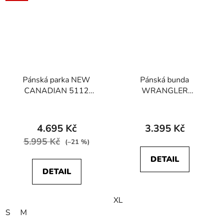
Pánská parka NEW
Pánská bunda
CANADIAN 5112
WRANGLER
22362 230 2121
112357211
TRANSITIONAL
JACKET Charcoal
4.695 Kč
3.395 Kč
Heather
5.995 Kč
(–21 %)
DETAIL
DETAIL
XL
S
M