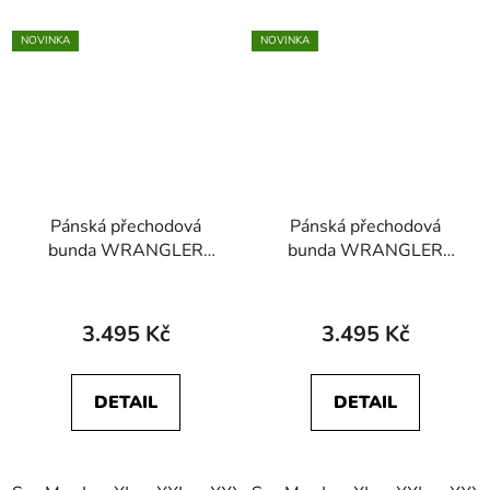
NOVINKA
NOVINKA
Pánská přechodová
Pánská přechodová
bunda WRANGLER
bunda WRANGLER
112371447
112371448
PACKABLE PUFFER
PACKABLE PUFFER
Black
Navy
3.495 Kč
3.495 Kč
DETAIL
DETAIL