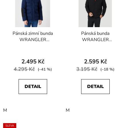
Pánská zimní bunda
Pánská bunda
WRANGLER
WRANGLER
W4B2WW114
W4G6DX100 ATG
BODYGUARD Navy
ISULATED JACKET
Black
2.495 Kč
2.595 Kč
4.295 Kč
3.195 Kč
(–41 %)
(–18 %)
DETAIL
DETAIL
M
M
SLEVA