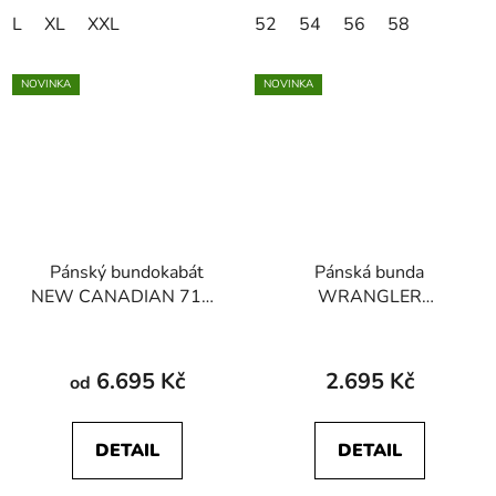
L
XL
XXL
52
54
56
58
NOVINKA
NOVINKA
Pánský bundokabát
Pánská bunda
NEW CANADIAN 7118
WRANGLER
22563 101 temně
112371362
modrá
TRANSITIONAL
JACKET Monks Robe
6.695 Kč
2.695 Kč
od
DETAIL
DETAIL