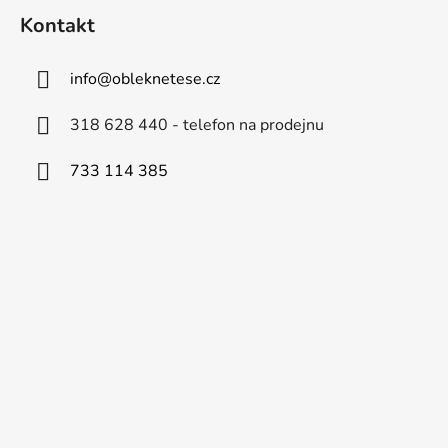
Kontakt
info
@
obleknetese.cz
318 628 440 - telefon na prodejnu
733 114 385