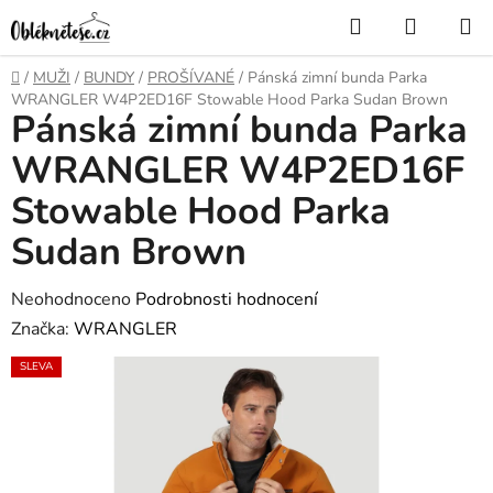
Přejít
Hledat
NÁKUP
na
KOŠÍK
obsah
Domů
/
MUŽI
/
BUNDY
/
PROŠÍVANÉ
/
Pánská zimní bunda Parka
WRANGLER W4P2ED16F Stowable Hood Parka Sudan Brown
Pánská zimní bunda Parka
WRANGLER W4P2ED16F
Stowable Hood Parka
Sudan Brown
Průměrné
Neohodnoceno
Podrobnosti hodnocení
hodnocení
Značka:
WRANGLER
produktu
SLEVA
je
0,0
z
5