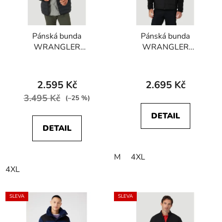
Pánská bunda
Pánská bunda
WRANGLER
WRANGLER
WA4FY5100 NEW
WA4MY3101
PUFFER Black
ATHLETIC HYBRID
JACKET Real Black
2.595 Kč
2.695 Kč
3.495 Kč
(–25 %)
DETAIL
DETAIL
M
4XL
4XL
SLEVA
SLEVA